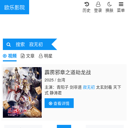
欧乐影院
历史
登录
换肤
菜单
搜索
寂无初
视频
文章
明星
霹雳邪章之道劫龙战
2025 / 台湾
主演：青阳子 剑非道
寂无初
太玄封羲 天下
式 静涛君
查看详情