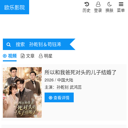
欧乐影院
历史
登录
换肤
菜单
搜索
孙乾钊＆苟钰浠
视频
文章
明星
所以和我爸死对头的儿子结婚了
2026 / 中国大陆
主演：孙乾钊 武鸿蕊
查看详情