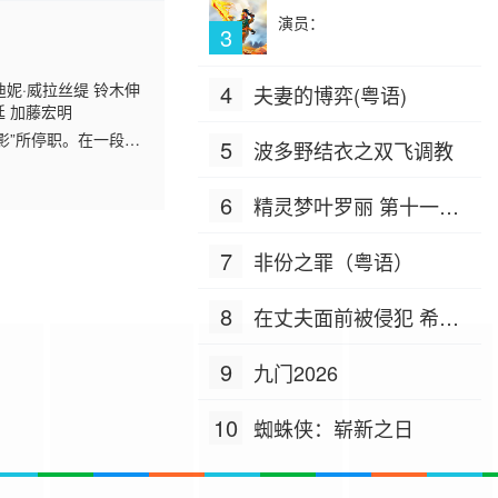
演员：
3
迪妮·威拉丝缇 铃木伸
4
夫妻的博弈(粤语)
金廷 加藤宏明
影”所停职。在一段时
5
波多野结衣之双飞调教
手开始了寻找Monj
6
精灵梦叶罗丽 第十一季
（下）
7
非份之罪（粤语）
8
在丈夫面前被侵犯 希岛
爱理 IPZ-505
9
九门2026
10
蜘蛛侠：崭新之日