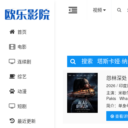
视频
首页
电影
搜索
塔斯卡娅·
连续剧
动作片
综艺
怨林深处
喜剧片
国产剧
2026 / 
动漫
爱情片
港台剧
主演：米歇尔·
大陆综艺
Pakis W
Saputra Ko
简介：
单身
短剧
科幻片
日韩剧
日韩综艺
国产动漫
亡公路的夜
查看详
听到诡异低
恐怖片
最近更新
欧美剧
港台综艺
日韩动漫