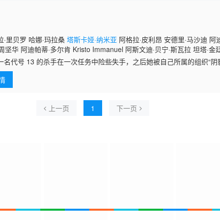
·里贝罗 哈娜·玛拉桑
塔斯卡娅·纳米亚
阿格拉·皮利昂 安德里·马沙迪 阿
kry 周坚华 阿迪帕蒂·多尔肯 Kristo Immanuel 阿斯文迪·贝宁·斯瓦拉 坦塔·
代号 13 的杀手在一次任务中险些失手，之后她被自己所属的组织“阴
手遇到了Monji，一个不幸失去母亲的小男孩。在Monji意外失踪后这位杀
情
上一页
1
下一页