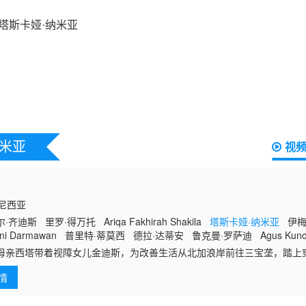
纳米亚
视
印度尼西亚
齐迪斯 里罗·得万托 Ariqa Fakhirah Shakila
塔斯卡娅·纳米亚
伊梅尔
hani Darmawan 普里特·蒂莫西 德拉·达蒂安 鲁克曼·罗萨迪 Agus Ku
ri Agung Bla Aldy Pratama
母亲西塔带着视障女儿金迪斯，为改善生活从北加浪岸前往三宝垄，踏上穿越
班车。巴士在荒郊抛锚后，母女俩被迫滞留这片以灵异传说闻名的森林地
情
语，行为