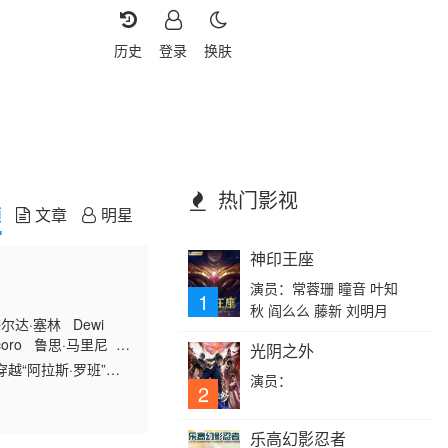
历史
登录
换肤
热门影视
频
文章
明星
神印王座
演员：常蓉珊 瞳音 叶知
1
秋 阎么么 藤新 刘明月
达·塞林 Dewi
ncoro 鲁思·马里尼
光阴之外
“阿拉斯·罗班”死
演员：
带。金迪斯开始频繁
2
乐高幻影忍者