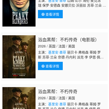
主演：
基里安·墨菲
山姆·尼尔 海伦·麦克洛
瑞 保罗·安德森 安娜贝拉·沃丽丝 苏菲·兰朵 奈
德·丹内利 乔·科尔 芬恩·科尔 哈利·克登 娜塔
查看详情
莎·奥基弗 托尼·皮茨 艾米-费欧‧爱德华兹 乔
丹·博尔格 凯特·菲利普斯 本杰明·西番雅 伊多·
戈德堡 夏莉·墨菲 亚历山大·希迪格 盖特·杨
森 诺亚·泰勒 尼尔·贝尔 山姆·哈兹尔丁 丹尼尔
·弗恩 帕迪·康斯戴恩 查理·科里德-米尔斯 杰克
浴血黑帮：不朽传奇（电影版）
·罗文 Ian Peck Packy Lee
2026 / 英国 / 法国 / 美国
主演：
基里安·墨菲
丽贝卡·弗格森 蒂姆·罗
斯 苏菲·兰朵 奈德·丹内利 派克·李 伊恩·佩
克 杰伊·利库戈 巴里·基奥恩 斯蒂芬·格拉汉
查看详情
姆 萨米·乔纳斯·希尼 鲁比·阿什伯恩·瑟金斯 山
姆·贝克-琼斯 卡斯珀·希尔顿-希勒 马丁·安格鲍
尔 马克·威尔金森 托马斯·阿诺德 安迪·M·米利
根 罗利·威尔逊 马克斯·凯文汉姆
浴血黑帮：不朽传奇
2026 / 英国 / 法国 / 美国
主演：
基里安·墨菲
丽贝卡·弗格森 蒂姆·罗
斯 苏菲·兰朵 奈德·丹内利 派克·李 伊恩·佩