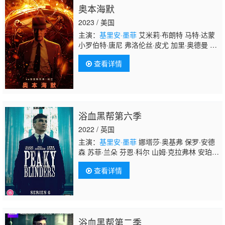
奥本海默
2023 / 美国
主演：
基里安·墨菲
艾米莉·布朗特 马特·达蒙
小罗伯特·唐尼 弗洛伦丝·皮尤 加里·奥德曼 拉
米·马雷克 卡西·阿弗莱克 肯尼思·布拉纳 戴恩·
查看详情
德哈恩 乔什·哈奈特 阿尔登·埃伦瑞奇 杰克·奎
德 大卫·达斯马齐连 詹姆斯·达西 本·萨弗迪 亚
历克斯·沃尔夫 古斯塔·斯卡斯加德 马提亚斯·
施维赫夫 汤姆·康蒂 迈克尔·安格拉诺 大卫·克
朗姆霍茨 杰森·克拉克 艾玛·杜蒙特 马修·莫迪
浴血黑帮第六季
恩 托尼·戈德温 斯科特·
2022 / 英国
主演：
基里安·墨菲
娜塔莎·奥基弗 保罗·安德
森 苏菲·兰朵 芬恩·科尔 山姆·克拉弗林 安珀·
安德森 詹姆斯·弗兰切威勒 安雅·泰勒-乔伊 汤
查看详情
姆·哈迪 凯特·菲利普斯 奈德·丹内利 派克·
李 海伦·麦克洛瑞 康拉德·汗 斯蒂芬·格拉汉
姆 伊恩·佩克 布莱恩·格里森 哈利·克登 本杰明
·西番雅 查莲妮·麦肯纳 艾米-费欧‧爱德华
兹 彼得·库南 宝琳·特纳 道格拉斯·罗素 Adam
浴血黑帮第二季
Best 格里高利·菲托西 阿萨德·包伯 约翰·戈尔