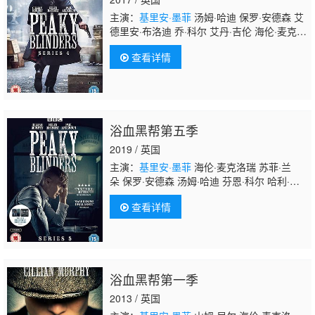
主演：
基里安·墨菲
汤姆·哈迪 保罗·安德森 艾
德里安·布洛迪 乔·科尔 艾丹·吉伦 海伦·麦克洛
瑞 夏莉·墨菲 托比·阿尔莫 娜塔莎·奥基弗 芬恩
查看详情
·科尔 艾米-费欧‧爱德华兹 詹姆斯·布罗格
登 安德鲁·卡利 詹森·克拉克 马特·埃默里 苏菲
·兰朵 安德鲁·杰弗森-蒂尔尼 约瑟夫·朗 杰克·J·
梅尼亚尼
浴血黑帮第五季
2019 / 英国
主演：
基里安·墨菲
海伦·麦克洛瑞 苏菲·兰
朵 保罗·安德森 汤姆·哈迪 芬恩·科尔 哈利·克
登 娜塔莎·奥基弗 安雅·泰勒-乔伊 安娜贝拉·沃
查看详情
丽丝 凯特·菲利普斯 艾丹·吉伦 山姆·克拉弗
林 布莱恩·格里森 杰克·罗文 尼尔·马斯克尔 凯
特·迪基 柯斯莫·贾维斯 埃米特·斯坎伦 安德鲁·
浩二 艾略特·科万 夏莉·墨菲 达利尔·麦克科马
克 奈德·丹内利
浴血黑帮第一季
2013 / 英国