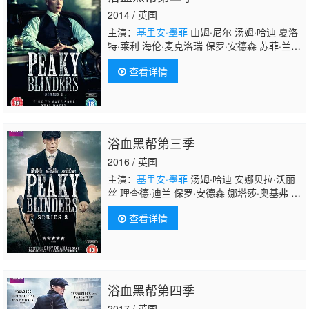
曼 达拉·奥图尔 西蒙·万 娜奥米·杨 比利·詹金
2014 / 英国
斯 欧拉·麦克唐纳 卡勒姆·布
主演：
基里安·墨菲
山姆·尼尔 汤姆·哈迪 夏洛
特·莱利 海伦·麦克洛瑞 保罗·安德森 苏菲·兰
朵 艾米-费欧‧爱德华兹 乔什·奥康纳 安娜贝
查看详情
拉·沃丽丝 乔·科尔 托尼·皮茨 哈利·克登 西蒙
妮·柯比 罗里·基南 丹尼尔·弗恩 奈德·丹内
利 娜塔莎·奥基弗 多里斯·洛夫 理查德·麦凯
布 诺亚·泰勒 乔丹·博尔格 Jonathan
Sisson Ian Peck Colin Connor Harrison
浴血黑帮第三季
Vaughan
2016 / 英国
主演：
基里安·墨菲
汤姆·哈迪 安娜贝拉·沃丽
丝 理查德·迪兰 保罗·安德森 娜塔莎·奥基弗 奈
德·丹内利 芬恩·科尔 乔·科尔
查看详情
浴血黑帮第四季
2017 / 英国