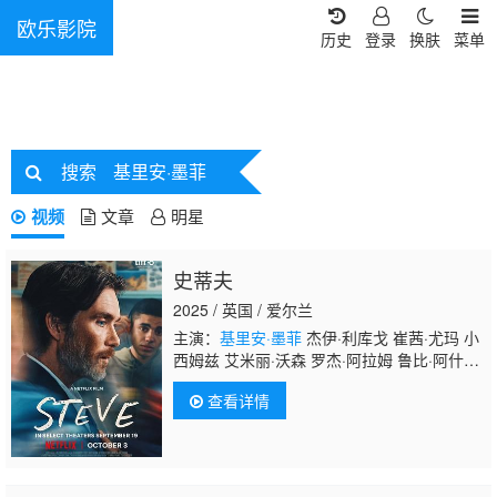
欧乐影院
历史
登录
换肤
菜单
搜索
基里安·墨菲
视频
文章
明星
史蒂夫
2025 / 英国 / 爱尔兰
主演：
基里安·墨菲
杰伊·利库戈 崔茜·尤玛 小
西姆兹 艾米丽·沃森 罗杰·阿拉姆 鲁比·阿什伯
恩·瑟金斯 本·劳埃德-休斯 道格·麦克梅金 优素
查看详情
福·凯尔科尔 马库斯·加维 普莉安卡·伯福
德 Charles Beaven 阿拉洛因·奥舒雷
米 Joshua J Parker Tom Moya 图特·纽奥
特 George Fouracres Archie Fisher Luke
Ayres