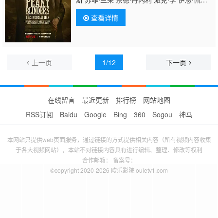
克 杰伊·利库戈 巴里·基奥恩 斯蒂芬·格拉汉
查看详情
姆 萨米·乔纳斯·希尼 鲁比·阿什伯恩·瑟金斯 山
姆·贝克-琼斯 卡斯珀·希尔顿-希勒 马丁·安格鲍
尔 马克·威尔金森 托马斯·阿诺德 安迪·M·米利
根 罗利·威尔逊 马克斯·凯文汉姆
上一页
1/12
下一页
在线留言
最近更新
排行榜
网站地图
RSS订阅
Baidu
Google
Bing
360
Sogou
神马
本网站只提供web页面服务，通过链接的方式提供相关内容（所有视频内容收集
于各大视频网站），本站不对链接内容具有进行编辑、整理、修改等权利
合作邮箱： 备案号：
©copyright 2020-2026 欧乐影院 ouletv1.com