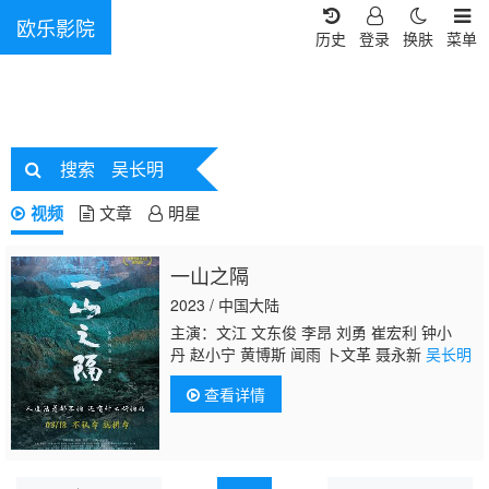
欧乐影院
历史
登录
换肤
菜单
搜索
吴长明
视频
文章
明星
一山之隔
2023 / 中国大陆
主演：文江 文东俊 李昂 刘勇 崔宏利 钟小
丹 赵小宁 黄博斯 闻雨 卜文革 聂永新
吴长明
查看详情