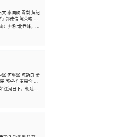
石文 李国麟 雪梨 黄纪
行 郭德信 陈荣峻 江
 余慕莲 李龙基 刘
饰）并称“北乔峰，南
吕剑光 石云 曾健明 何
帮的阴谋党揭发了自己
中坚 何璧坚 陈勉良 萧
民 郭卓桦 麦嘉伦 张
 萧玉燕 冯瑞珍 李耀
势如江河日下，朝廷钦
桂芳 陈荣峻 游飙 薛
生）原为一小庙的庙祝