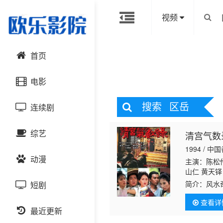
视频
首页
电影
搜索
区岳
连续剧
动作片
综艺
清宫气数
喜剧片
国产剧
1994 / 中
动漫
爱情片
港台剧
主演：陈松伶
大陆综艺
山仁 黄天铎
延 虞天伟 
简介：
风水
短剧
科幻片
日韩剧
日韩综艺
国产动漫
景 邓煜荣 
纯基 陆丽燕
查看详
恐怖片
最近更新
欧美剧
港台综艺
日韩动漫