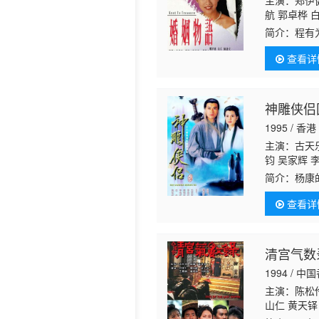
主演：郑伊健
航 郭卓桦 
丽 麦嘉伦 
简介：
程有
汉 马德钟 
长女至善（
查看详
善已经怀孕
神雕侠侣国
1995 / 香港
主演：古天乐
钧 吴家辉 
江 李丽丽 
简介：
杨康
持 马海伦 
习。杨过在
左 戴少民 
查看详
饰）收留，
清宫气数
1994 / 中
主演：陈松伶
山仁 黄天铎