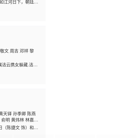
 萧玉燕 冯瑞珍 李耀
势如江河日下，朝廷钦
桂芳 陈荣峻 游飙 薛
生）原为一小庙的庙祝
敬文 周吉 邓祥 黎
嘱洁云携女躲藏.洁云
手术保命及养病.仁郎
黄天铎 孙季卿 陈燕
岳
俞明 黄炜林 林嘉
 张宏伟 梁启智 凌
（陈捷文 饰）和连
老人十分心急，于是假