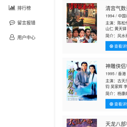
剧情片
清宫气数
泰国剧
排行榜
欧美综艺
欧美动漫
1994 / 中
战争片
留言报错
主演：陈松伶
山仁 黄天铎
延 虞天伟 
悬疑片
简介：
风水
用户中心
景 邓煜荣 
纯基 陆丽燕
查看详
犯罪片
奇幻片
神雕侠侣粤
1995 / 香港
邵氏电影
主演：古天乐
钧 吴家辉 
古装片
江 李丽丽 
简介：
杨康
持 马海伦 
习。杨过在
左 戴少民 
查看详
饰）收留，
灾难片
记录片
天龙八部