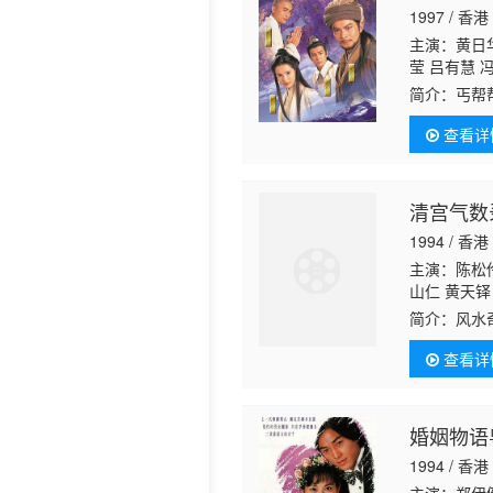
1997 / 香港
历史片
主演：黄日华
莹 吕有慧 
汉 温双燕 
简介：
丐帮
丹 蔡国庆 
慕容”。时
璧坚 龙志成
查看详
的身世之谜
清宫气数
1994 / 香港
主演：陈松伶
山仁 黄天铎
延 虞天伟 
简介：
风水
景 邓煜荣 
天监大臣廉
纯基 陆丽燕
查看详
（庙里从事
婚姻物语
1994 / 香港