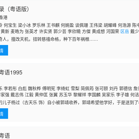
录（粤语版）
国香港
 何宝生 梁小冰 罗乐林 王书麒 何婉盈 谈佩珊 王伟梁 胡耀峰 何浩源 陈
 黄新 麦皓为 张英才 许实贤 郭少芸 李欣曉 方傑 黄成想 河国荣
区岳
戴少
黎秀英 黄炜林 吕剑光 梁钦棋 廖丽丽 黄文标 孙季卿 劉煒全 郑君宁 冯素波
奇人，擅改天机，扭转慈禧命格，种下百年祸根……
谭一清 林家栋 李炜祺 邓汝超 凌汉 林珮君 蒋文端 王维德 邵卓尧 黄仲匡 刘
 温双燕 余慕莲 陈燕航
情
语1995
 李若彤 白彪 魏秋桦 傅明宪 李绮虹 雪梨 简佩筠 张可颐 刘丹 郭德信 詹
李家强 戴志伟 江毅 黄仲匡 张翼 苏玉华 黎耀祥 李国麟 吴家乐 李子雄 何洁
陈启泰 蔡云霞 李桂英 黄智贤 温文英 刘家辉 冯素波 廖骏雄 李子奇 关菁 张
的儿子杨过（古天乐 饰）自小被郭靖收养，郭靖希望他学好，于是送到
蔡国庆 鲁振顺 焦雄 麦子云 陈狄克 廖丽丽 陈安莹 虞天伟 博君 游飙 吕剑
桃花岛上整日被郭芙和大、小武欺负，一气之下独自出走了。杨过被古墓
邓汝超 伍文生 汤俊明 张宏伟 薛纯基 何金灵 简文达
情
认她作
粤语