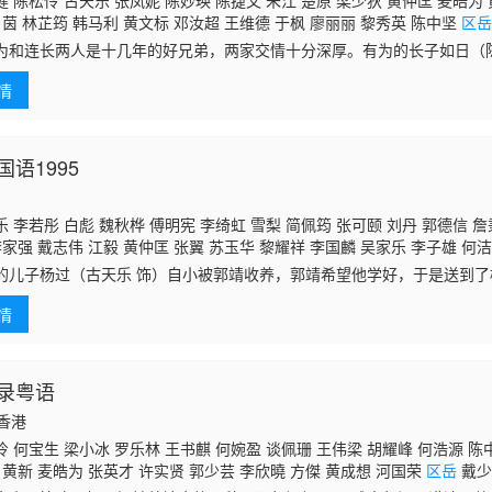
 陈松伶 古天乐 张凤妮 陈妙瑛 陈捷文 朱江 楚原 梁少狄 黄仲匡 麦皓为 
白茵 林芷筠 韩马利 黄文标 邓汝超 王维德 于枫 廖丽丽 黎秀英 陈中坚
区
张慧仪 戴志伟 苏恩磁 马清仪 谈泉庆 虞天伟 崔嘉宝 河国荣 颜仟汶 陈勉良
为和连长两人是十几年的好兄弟，两家交情十分深厚。有为的长子如日（
谈佩珊 李海生 刘玉琼 吴国敬 陈晓云 曾令茵 冯瑞珍 邓煜荣
张凤妮 饰）恋爱多年，但如日生性桀骜不驯，迟迟没有成婚。两家老人
情
，逼
语1995
 李若彤 白彪 魏秋桦 傅明宪 李绮虹 雪梨 简佩筠 张可颐 刘丹 郭德信 詹
李家强 戴志伟 江毅 黄仲匡 张翼 苏玉华 黎耀祥 李国麟 吴家乐 李子雄 何洁
陈启泰 蔡云霞 李桂英 黄智贤 温文英 刘家辉 冯素波 廖骏雄 李子奇 关菁 张
的儿子杨过（古天乐 饰）自小被郭靖收养，郭靖希望他学好，于是送到
蔡国庆 鲁振顺 焦雄 麦子云 陈狄克 廖丽丽 陈安莹 虞天伟 博君 游飙 吕剑
桃花岛上整日被郭芙和大、小武欺负，一气之下独自出走了。杨过被古墓
邓汝超 伍文生 汤俊明 张宏伟 薛纯基 何金灵 简文达
情
认她作
录粤语
国香港
 何宝生 梁小冰 罗乐林 王书麒 何婉盈 谈佩珊 王伟梁 胡耀峰 何浩源 陈
 黄新 麦皓为 张英才 许实贤 郭少芸 李欣曉 方傑 黄成想 河国荣
区岳
戴少