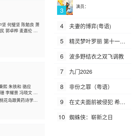
演员：
3
中坚 何璧坚 陈勉良 萧
4
夫妻的博弈(粤语)
民 郭卓桦 麦嘉伦 张
 萧玉燕 冯瑞珍 李耀
5
精灵梦叶罗丽 第十一季
桂芳 陈荣峻 游飙 薛
（下）
6
波多野结衣之双飞调教
7
九门2026
8
非份之罪（粤语）
秉熙 朱铁和 骆应
珊 李耀景 冯晓文 刘
鸿昌 罗兰 张延 黎汉
了桃花岛跟黄药诗学
9
在丈夫面前被侵犯 希岛
光 孙季卿
区岳
罗君
派的小龙女（李若彤
爱理 IPZ-505
10
蜘蛛侠：崭新之日