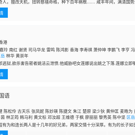
黎秀英 黄炜林 吕剑光 梁钦棋 廖丽丽 黄文标 孙季卿 劉煒全 郑君宁 冯素波
奇人，擅改天机，扭转慈禧命格，种下百年祸根…… 咸丰年间，满清国
谭一清 林家栋 李炜祺 邓汝超 凌汉 林珮君 蒋文端 王维德 邵卓尧 黄仲匡 刘
抱山（罗乐林）受朝廷之命，寻找延续清室气数之法。 青年何虫（何宝
 溫雙燕 余慕莲 陈燕航
情
国香港
嘉玲 南红 谢贤 司马华龙 雷鸣 陈鸿影 香海 李寿祺 萧仲坤 李鹏飞 李亨 冯
区岳
林华 黄崇年
郎逃狱,欲杀害告密者姚洁云泄愤.他威胁吧女莲娜说出姚之下落.莲娜立即
家途中因重病晕厥,幸好遇上女儿之老师高文深,助她到好友郑君豪医生处动
情
国语
 陈松伶 古天乐 张凤妮 陈妙瑛 陈捷文 朱江 楚原 梁少狄 黄仲匡 麦皓为 
白茵 林芷筠 韩马利 黄文标 邓汝超 王维德 于枫 廖丽丽 黎秀英 陈中坚
区
张慧仪 戴志伟 苏恩磁 马清仪 谈泉庆 虞天伟 崔嘉宝 河国荣 颜仟汶 陈勉良
为和连长两人是十几年的好兄弟，两家交情十分深厚。有为的长子如日
谈佩珊 李海生 刘玉琼 吴国敬 陈晓云 曾令茵 冯瑞珍 邓煜荣
善（张凤妮 饰）恋爱多年，但如日生性桀骜不驯，迟迟没有成婚。两家