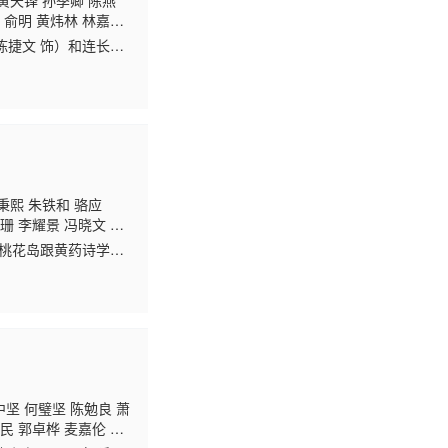
黄天铎 孙季卿 陈燕
岳
俞明 黄炜林 林嘉
 张宏伟 梁启智 凌
陈捷文 饰）和连长的
十分心急，于是假称至
秉熙 朱铁和 骆应
珊 李耀景 冯晓文 刘
鸿昌 罗兰 张延 黎汉
了桃花岛跟黄药诗学
光 孙季卿
区岳
罗君
派的小龙女（李若彤
中坚 何璧坚 陈勉良 萧
民 郭卓桦 麦嘉伦 张