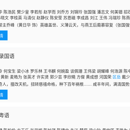
 陈浩民 樊少皇 李若彤 赵学而 刘乔方 刘锦玲 张国强 潘志文 何美钿 招
冯晓文 李桂英 马清仪 赵静仪 陈安莹 苏恩磁 李成昌 刘江 王伟 冯瑞珍 陈燕
李鸿杰 骆应钧 廖骏雄 麦子云 邵卓尧 麦长青 梁健平 梁钦棋 陈狄克 罗君左
帮主乔峰（黄日华 饰）英雄盖世、义薄云天，与燕王后裔慕容复（张国强
陈中坚 凌汉
区岳
何图英 黄新 李耀景 曹济 梁少秋 邱万城 郑家生 孙季卿 
值江湖上突发多起命案，乔峰在帮助慕容复洗刷嫌疑的同时，却不想被丐
 李海生 罗国维 艾威 鲍方 薛纯基 郭卓桦 沈宝思
情
，
录国语
 何宝生 梁小冰 罗乐林 王书麒 何婉盈 谈佩珊 王伟梁 胡耀峰 何浩源 陈
 黄新 麦皓为 张英才 许实贤 郭少芸 李欣曉 方傑 黄成想 河国荣
区岳
戴少
黎秀英 黄炜林 吕剑光 梁钦棋 廖丽丽 黄文标 孙季卿 劉煒全 郑君宁 冯素波
奇人，擅改天机，扭转慈禧命格，种下百年祸根…… 咸丰年间，满清国
谭一清 林家栋 李炜祺 邓汝超 凌汉 林珮君 蒋文端 王维德 邵卓尧 黄仲匡 刘
抱山（罗乐林）受朝廷之命，寻找延续清室气数之法。 青年何虫（何宝
 温双燕 余慕莲 陈燕航
情
粤语