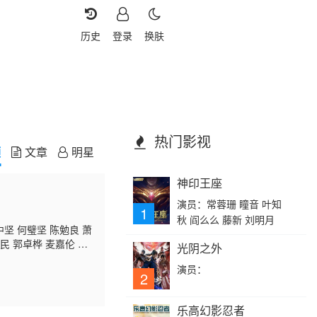
历史
登录
换肤
热门影视
频
文章
明星
神印王座
演员：常蓉珊 瞳音 叶知
1
秋 阎么么 藤新 刘明月
中坚 何璧坚 陈勉良 萧
民 郭卓桦 麦嘉伦 张
光阴之外
 萧玉燕 冯瑞珍 李耀
演员：
桂芳 陈荣峻 游飙 薛
2
乐高幻影忍者