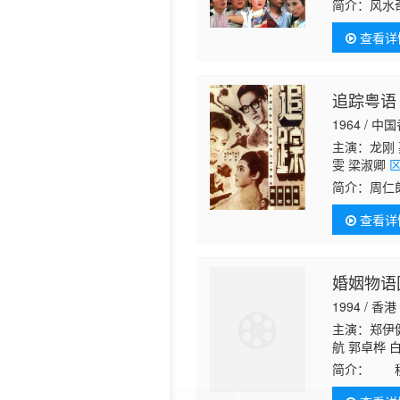
延 虞天伟 
简介：
风水
景 邓煜荣 
天监大臣廉
纯基 陆丽燕
查看详
（庙里从事
追踪粤语
1964 / 中
主演：龙刚 
雯 梁淑卿
简介：
周仁
携女赴莲娜
查看详
知道母女下
婚姻物语
1994 / 香港
主演：郑伊健
航 郭卓桦 
丽 麦嘉伦 
简介：
程有
汉 马德钟 
长的长女至