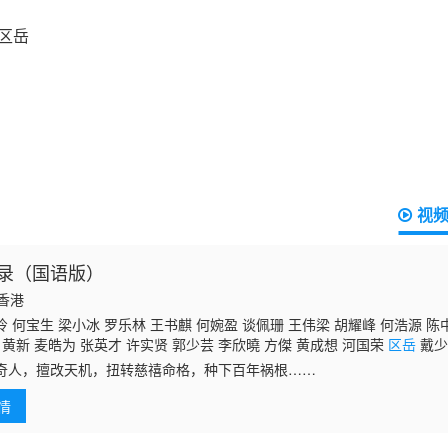
视
录（国语版）
国香港
 何宝生 梁小冰 罗乐林 王书麒 何婉盈 谈佩珊 王伟梁 胡耀峰 何浩源 陈
 黄新 麦皓为 张英才 许实贤 郭少芸 李欣曉 方傑 黄成想 河国荣
区岳
戴少
黎秀英 黄炜林 吕剑光 梁钦棋 廖丽丽 黄文标 孙季卿 劉煒全 郑君宁 冯素波
奇人，擅改天机，扭转慈禧命格，种下百年祸根……
谭一清 林家栋 李炜祺 邓汝超 凌汉 林珮君 蒋文端 王维德 邵卓尧 黄仲匡 刘
 温双燕 余慕莲 陈燕航
情