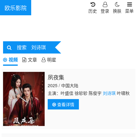
欧乐影院
历史
登录
换肤
菜单
搜索
刘诗琪
视频
文章
明星
夙夜集
2025 / 中国大陆
主演：叶盛佳 徐轸轸 陈俊宇
刘诗琪
叶啸秋
查看详情