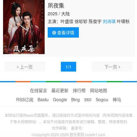
夙夜集
2025 / 大陆
主演：叶盛佳 徐轸轸 陈俊宇
刘诗琪
叶啸秋
查看详情
上一页
1/1
下一页
在线留言
最近更新
排行榜
网站地图
RSS订阅
Baidu
Google
Bing
360
Sogou
神马
本网站只提供web页面服务，通过链接的方式提供相关内容（所有视频内容收集
于各大视频网站），本站不对链接内容具有进行编辑、整理、修改等权利
合作邮箱： 备案号：
©copyright 2020-2026 欧乐影院 ouletv1.com