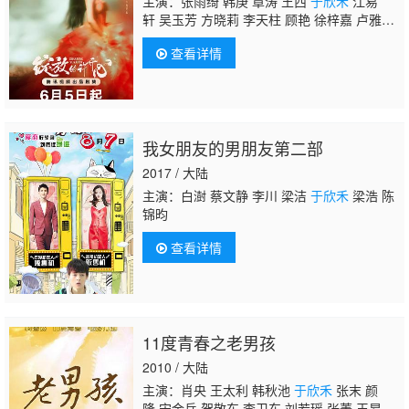
主演：张雨绮 韩庚 章涛 王西
于欣禾
江易
轩 吴玉芳 方晓莉 李天柱 顾艳 徐梓嘉 卢雅
熙 孔梓柔 彭博 夏力薪 谢帅 荣蓉
查看详情
我女朋友的男朋友第二部
2017 / 大陆
主演：白澍 蔡文静 李川 梁洁
于欣禾
梁浩 陈
锦昀
查看详情
11度青春之老男孩
2010 / 大陆
主演：肖央 王太利 韩秋池
于欣禾
张末 颜
隆 宋金岳 贺敬东 李卫东 刘若瑶 张菁 王昂 薛