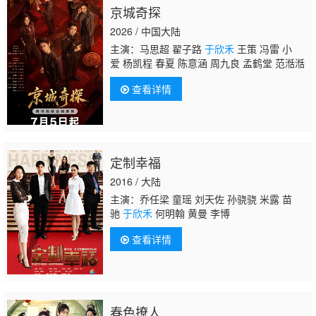
京城奇探
2026 / 中国大陆
主演：马思超 翟子路
于欣禾
王策 冯雷 小
爱 杨凯程 春夏 陈意涵 周九良 孟鹤堂 范湉湉
查看详情
定制幸福
2016 / 大陆
主演：乔任梁 童瑶 刘天佐 孙骁骁 米露 苗
驰
于欣禾
何明翰 黄曼 李博
查看详情
春色撩人