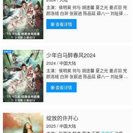
主演：侯明昊 何与 胡连馨 夏之光 姜贞羽 完
颜洛绒 白澍 张宸逍 陈品延 薛八一 刘祉驿 朱
正廷 邱心志 佟梦实 吴岱融 黄奕 阳兵卓 曹曦
查看详情
月 程泓鑫 邓超元 肖凯中 黑泽 孙泽源 蒋恺 言
杰
于欣禾
修庆 范诗然 彭雅琦 虞祎杰 边天
扬 范津玮 刘畅 涂冰 李宏毅 艾晓琪 李嘉铭 芦
鑫 曹煜辰 李解
少年白马醉春风2024
2024 / 中国大陆
主演：侯明昊 何与 胡连馨 夏之光 姜贞羽 完
颜洛绒 白澍 张宸逍 陈品延 薛八一 刘祉驿 朱
正廷 邱心志 佟梦实 吴岱融 黄奕 阳兵卓 曹曦
查看详情
月 程泓鑫 邓超元 肖凯中 黑泽 孙泽源 蒋恺 言
杰
于欣禾
修庆 范诗然 彭雅琦 虞祎杰 边天
扬 范津玮 刘畅 涂冰 李宏毅 艾晓琪 李嘉铭 芦
鑫 曹煜辰 李解
绽放的许开心
2025 / 中国大陆