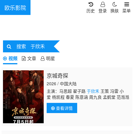
欧乐影院
历史
登录
换肤
菜单
搜索
于欣禾
视频
文章
明星
京城奇探
2026 / 中国大陆
主演：马思超 翟子路
于欣禾
王策 冯雷 小
爱 杨凯程 春夏 陈意涵 周九良 孟鹤堂 范湉湉
查看详情