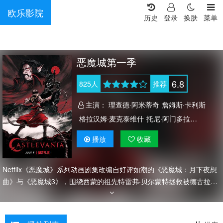
欧乐影院
历史
登录
换肤
菜单
恶魔城第一季
6.8
825
人
推荐
主演：
理查德·阿米蒂奇
詹姆斯·卡利斯
格拉汉姆·麦克泰维什
托尼·阿门多拉
马特·弗里沃
艾米莉·斯沃洛
播放
收藏
亚历贾德拉·雷诺索
乔纳森·利波
马特·洛
莫伊拉·奇克
安德烈·索格利扎索
Netflix《恶魔城》系列动画剧集改编自好评如潮的《恶魔城：月下夜想
法比欧·塔索恩
弗雷德·塔特西奥
曲》与《恶魔城3》，围绕西蒙的祖先特雷弗·贝尔蒙特拯救被德古拉的
阴影所笼罩的东欧而展开。