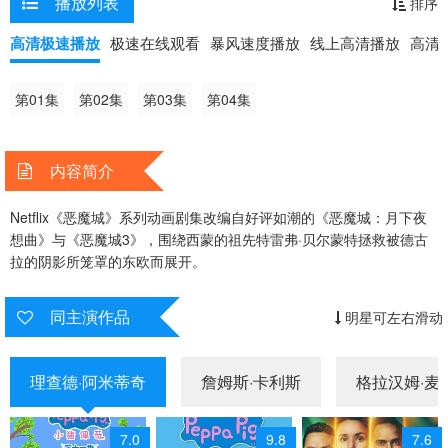
播放列表
排序
高清极速播放
极速在线观看
暴风速度播放
线上高清播放
高清
第01集
第02集
第03集
第04集
内容简介
Netflix《恶魔城》系列动画剧集改编自好评如潮的《恶魔城：月下夜
想曲》与《恶魔城3》，围绕西蒙的祖先特雷弗·贝尔蒙特拯救被德古
拉的阴影所笼罩的东欧而展开。
同主演作品
明星可左右滑动
理查德·阿米蒂奇
詹姆斯·卡利斯
格拉汉姆·麦
7.0
9.8
7.6