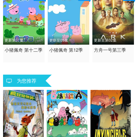
更新第07集
更新至05集
更新至第02集
2026 / 英国 / 英语
小猪佩奇 第十二季
2026 / 英国 / 英语
小猪佩奇 第12季
2026 / 美国 / 英语
方舟一号第三季
喜剧 动画 家庭 儿童 国
喜剧 动画 家庭 儿童 国
科幻 悬疑 欧美
产动漫
产动漫
为您推荐