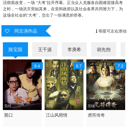
活彻底改变，一场 “大考”拉开序幕。正当众人克服各自困难迎接高考
之时，一场洪灾突如其来，在党和政府以及社会各界共同努力下，为
这场全社会的“大考”，交出了一份满意的答卷。
同主演作品
明星可左右滑动
陈宝国
王千源
李庚希
胡先煦
9.4
6.7
7.2
完结
完结
完结
1998 / 大陆 / 国语
豁口
2003 / 大陆 / 国语
江山风雨情
2012 / 大陆 / 国语
虎符传奇
剧情 国产
剧情 古装 国产
剧情 古装 国产