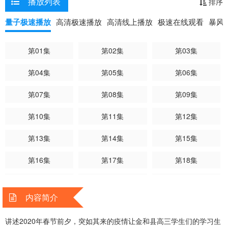
播放列表
排序
量子极速播放
高清极速播放
高清线上播放
极速在线观看
暴风
第01集
第02集
第03集
第04集
第05集
第06集
第07集
第08集
第09集
第10集
第11集
第12集
第13集
第14集
第15集
第16集
第17集
第18集
第19集
第20集
第21集
内容简介
第22集
讲述2020年春节前夕，突如其来的疫情让金和县高三学生们的学习生