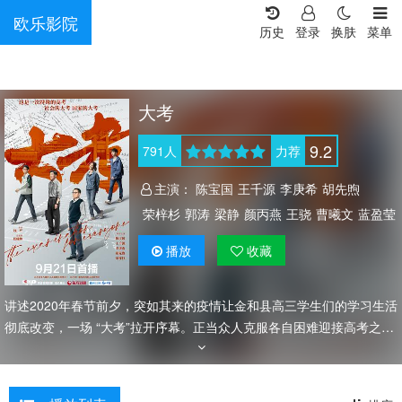
欧乐影院
历史
登录
换肤
菜单
大考
9.2
791
人
力荐
主演：
陈宝国
王千源
李庚希
胡先煦
荣梓杉
郭涛
梁静
颜丙燕
王骁
曹曦文
蓝盈莹
翟小兴
张瑞涵
荣飞
李添诺
王宥钧
柯宇
播放
收藏
刘思辰
傅风男
郑伟
徐一航
秦焰
王瑞欣
李倩
王晴
刘之冰
岳红
李野萍
王菁华
胡亚捷
讲述2020年春节前夕，突如其来的疫情让金和县高三学生们的学习生活
彻底改变，一场 “大考”拉开序幕。正当众人克服各自困难迎接高考之
时，一场洪灾突如其来，在党和政府以及社会各界共同努力下，为这场
全社会的“大考”，交出了一份满意的答卷。