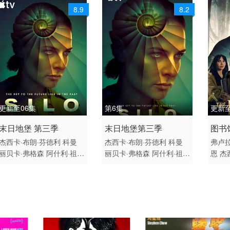
8.9
8.2
更新至06集
第6集
更新至
2025 / 美国 / 英语
2025 / 美国 / 英语
2026
末日地堡 第三季
末日地堡第三季
图书
美国 欧美
剧情 科幻 悬疑 欧美
欧美
杰西卡·布朗·芬德利
科曼
杰西卡·布朗·芬德利
科曼
弗卢拉
季
丽贝卡·弗格森
阿什利·祖克
丽贝卡·弗格森
阿什利·祖克
恩
杰
曼
杰西卡·亨维克
马特·克
曼
杰西卡·亨维克
马特·克
多米
拉文
哈丽特·瓦尔特
莫文·
拉文
哈丽特·瓦尔特
莫文·
森
乔
克里斯蒂
科林·汉克斯
肖恩
克里斯蒂
科林·汉克斯
肖恩
里斯
·麦克雷
里克·戈麦斯
里德·
·麦克雷
里克·戈麦斯
里德·
y·Swif
伯尼
劳拉·伊内斯
才那扎·
伯尼
劳拉·伊内斯
才那扎·
乌奇
亚历山大·莱利
克莱尔
乌奇
亚历山大·莱利
克莱尔