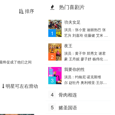
热门喜剧片
排序
功夫女足
演员：张小斐 迪丽热巴 张
1
艺兴 刘嘉玲 佐藤健 艾米 雪
野 蔡思贝 胡予安 倪好 赵丽
夜王
娜 欧阳靖 张继聪 欧阳万
成 陈旻 李卓媚
演员：黄子华 郑秀文 谢君
2
豪 王丹妮 廖子妤 杨伟伦 卢
最终促成了他们之间
镇业 何启华 杨偲泳 谭旻
我要你的性
萱 李芯駖 林熙彤 邓丽英 蔡
蕙琪
演员：约翰尼·诺克斯维
3
尔 赵牡丹 奥利维亚·王尔
明星可左右滑动
德 罗克珊·梅斯基达 梅森·古
4
骨肉相连
丁 戴维德·迪格斯 库珀·霍夫
曼 切斯·隋·万德斯 乔治·托
德·麦克拉克伦 查莉XCX Mik
5
赌圣国语
i·Murad Coda·Li·Marcus Ke