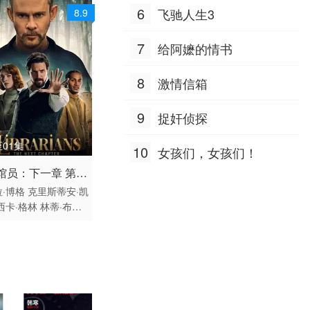
nt·Navarrette Christy·Lewis
6
飞驰人生3
8.9
7
给阿嬷的情书
8
激情信箱
9
捉奸侦探
01集
10
女孩们，女孩们！
 / 美国 / 英语
馆员：下一章 第二
·博格
克里斯蒂安·凯
西卡·格林
林蒂·布丝
尼克·莫纳汉
布鲁·罗宾
什·盖茨
奥利维亚·莫
卡勒姆·麦高恩
Jerem
t