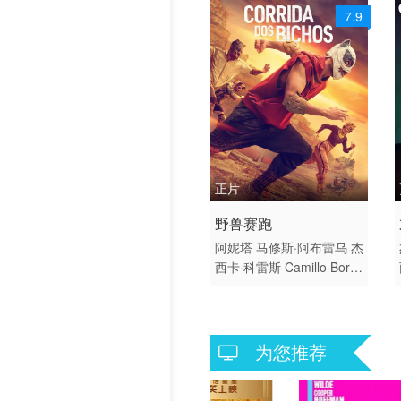
7.9
正片
2025 / 巴西 / 葡萄牙语
野兽赛跑
动作 科幻 惊悚 犯罪 冒险
阿妮塔
马修斯·阿布雷乌
杰
西卡·科雷斯
Camillo·Borg
es
Higor·Campagnaro
Per
la·Carvalho
Ana·Chagas
Chao·Chen
Leo·Corleone
Andre·Curti
Camilla·de·Lu
为您推荐
cas
Paulo·Vieira·de·Melo
Renato·de·Souza
Gabriel·