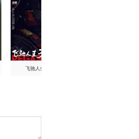
飞驰人生3
给阿嬷的情书