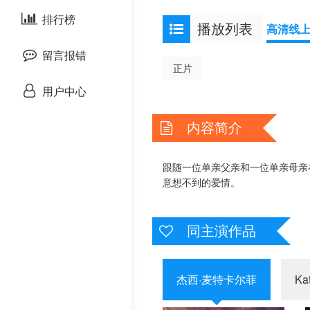
泰国剧
排行榜
欧美综艺
欧美动漫
播放列表
高清线
留言报错
正片
用户中心
内容简介
跟随一位单亲父亲和一位单亲母亲
意想不到的爱情。
同主演作品
杰西·麦特卡尔菲
Ka