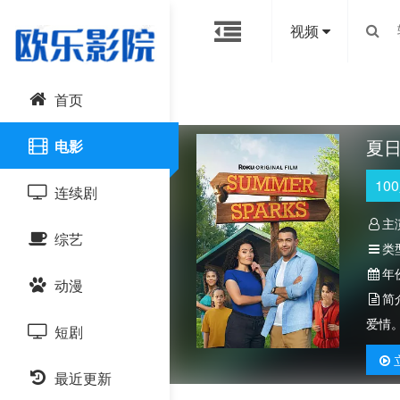
视频
首页
夏
电影
100
连续剧
主
综艺
国产剧
类
年
动漫
港台剧
大陆综艺
简
爱情
短剧
日韩剧
日韩综艺
国产动漫
最近更新
欧美剧
港台综艺
日韩动漫