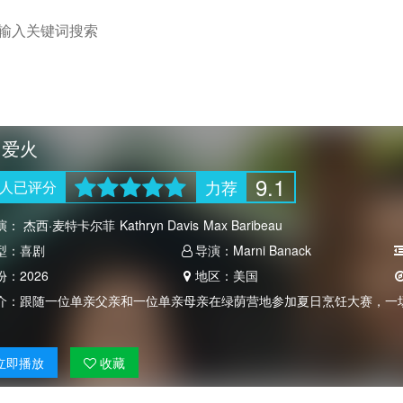
日爱火
9.1
力荐
人
已评分
演：
杰西·麦特卡尔菲
Kathryn Davis
Max Baribeau
型：
喜剧
导演：
Marni Banack
份：
2026
地区：
美国
介：
跟随一位单亲父亲和一位单亲母亲在绿荫营地参加夏日烹饪大赛，一
。
立即
播放
收藏