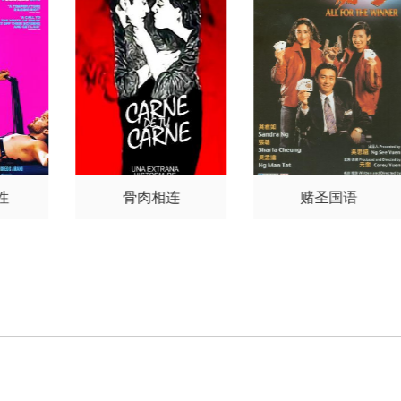
·珀金斯
阿维·纳什
雷米·米
·珀金斯
阿维·纳什
雷米·米
尔纳
史蒂夫·扎恩
比利·波
尔纳
史蒂夫·扎恩
斯尔思韦特
性
骨肉相连
赌圣国语