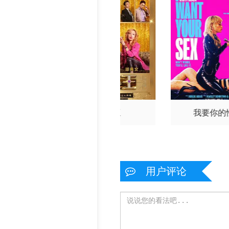
Ángel·Delgado
功夫女足
夜王
我要你的
用户评论