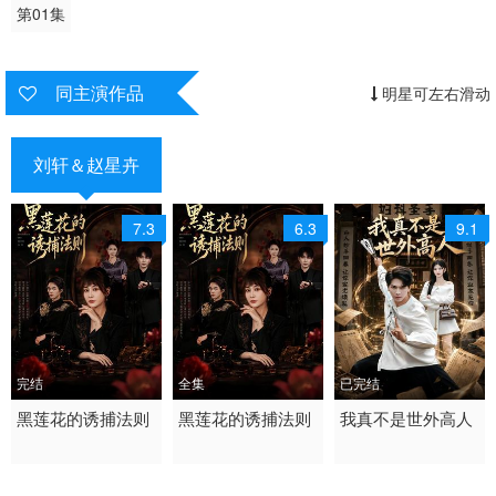
第01集
同主演作品
明星可左右滑动
刘轩＆赵星卉
7.3
6.3
9.1
完结
全集
已完结
2026 / 中国大陆 /
黑莲花的诱捕法则
2026 / 中国大陆 /
黑莲花的诱捕法则
2026 / 中国大陆 /
我真不是世外高人
短剧 现代都市
短剧 现代都市 国产
短剧 现代都市