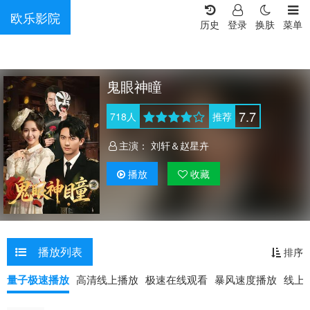
欧乐影院
历史
登录
换肤
菜单
鬼眼神瞳
7.7
718
人
推荐
主演：
刘轩＆赵星卉
播放
收藏
播放列表
排序
量子极速播放
高清线上播放
极速在线观看
暴风速度播放
线上