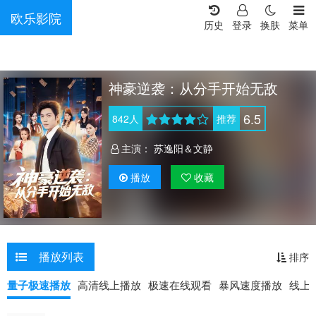
欧乐影院
历史
登录
换肤
菜单
神豪逆袭：从分手开始无敌
6.5
842
人
推荐
主演：
苏逸阳＆文静
播放
收藏
播放列表
排序
量子极速播放
高清线上播放
极速在线观看
暴风速度播放
线上