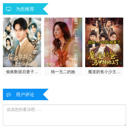
为您推荐
偷换数据后妻子悔
独一无二的她
魔道奶爸小少主的
断肠
马甲掉地上了
用户评论