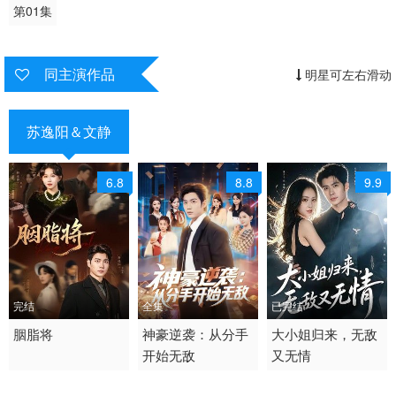
第01集
同主演作品
明星可左右滑动
苏逸阳＆文静
6.8
8.8
9.9
完结
全集
已完结
2026 / 中国大陆 / 普通
胭脂将
2026 / 中国大陆 /
神豪逆袭：从分手
2026 / 中国大陆 / 普通
大小姐归来，无敌
开始无敌
又无情
话
短剧 现代都市 国产
话
短剧
短剧