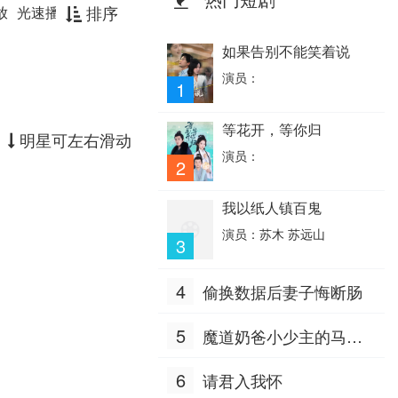
排序
放
光速播放
如果告别不能笑着说
演员：
1
等花开，等你归
明星可左右滑动
演员：
2
我以纸人镇百鬼
演员：苏木 苏远山
3
4
偷换数据后妻子悔断肠
5
魔道奶爸小少主的马甲
掉地上了
6
请君入我怀