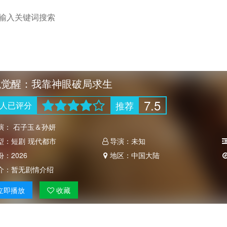
境觉醒：我靠神眼破局求生
7.5
推荐
人
已评分
演：
石子玉＆孙妍
型：
短剧
现代都市
导演：
未知
份：
2026
地区：
中国大陆
介：
暂无剧情介绍
立即
播放
收藏