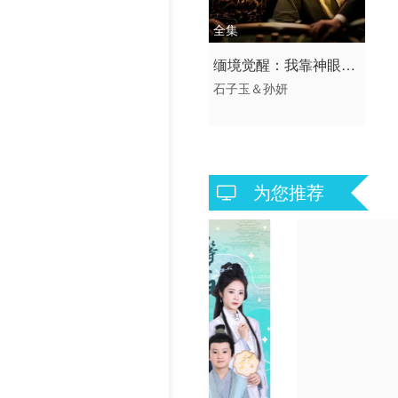
历史片
全集
2026 / 中国大陆 /
缅境觉醒：我靠神眼破
短剧 现代都市 国产
石子玉＆孙妍
局求生
为您推荐