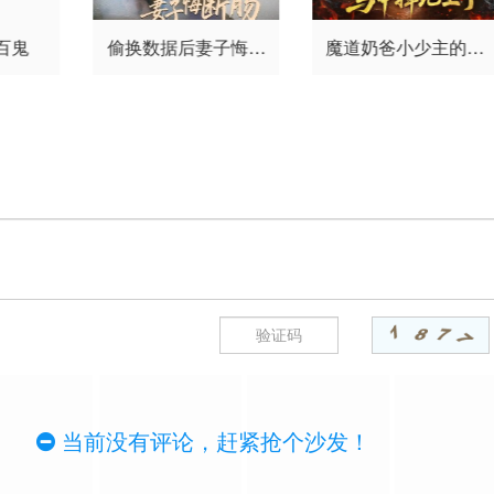
百鬼
偷换数据后妻子悔断
魔道奶爸小少主的马
肠
甲掉地上了
当前没有评论，赶紧抢个沙发！