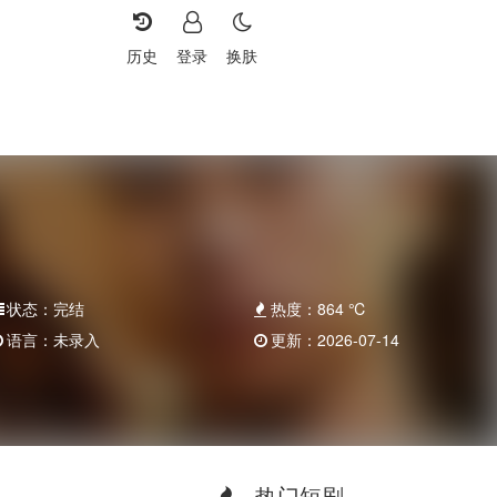
历史
登录
换肤
状态：
完结
热度：
864
℃
语言：
未录入
更新：
2026-07-14
热门短剧