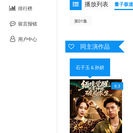
播放列表
量子极
剧情片
泰国剧
排行榜
欧美综艺
欧美动漫
第01集
战争片
留言报错
悬疑片
用户中心
同主演作品
犯罪片
奇幻片
石子玉＆孙妍
邵氏电影
9.3
古装片
灾难片
记录片