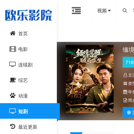
视频
首页
缅
电影
718
连续剧
动作片
主
综艺
喜剧片
国产剧
类
年
动漫
爱情片
港台剧
大陆综艺
简
短剧
科幻片
日韩剧
日韩综艺
国产动漫
恐怖片
最近更新
欧美剧
港台综艺
日韩动漫