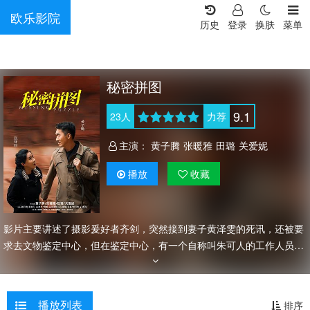
欧乐影院
历史
登录
换肤
菜单
秘密拼图
9.1
23
人
力荐
主演：
黄子腾
张暖雅
田璐
关爱妮
播放
收藏
影片主要讲述了摄影爰好者齐剑，突然接到妻子黄泽雯的死讯，还被要
求去文物鉴定中心，但在鉴定中心，有一个自称叫朱可人的工作人员告
诉他，其妻是倒卖文物的犯罪嫌疑人，而且倒卖的文物下落不明。接下
来的日子，齐剑遇上接二连三的怪事，为了查清妻子死因，他决定调查
此事，在这调查过程中，齐剑又会遇到什么的困难呢？
播放列表
排序