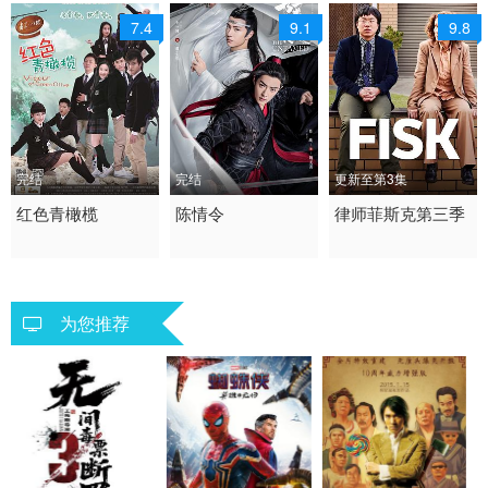
7.4
9.1
9.8
完结
完结
更新至第3集
2015 / 大陆 / 国语
红色青橄榄
2019 / 大陆 / 国语
陈情令
2024 / 其它 / 英语
律师菲斯克第三季
剧情 国产
剧情 古装 国产
欧美
为您推荐