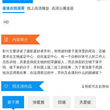
极速在线观看
线上高清播放
高清云播放器
HD
内容简介
影片主要讲述了摄影爰好者齐剑，突然接到妻子黄泽雯的死讯，还被
要求去文物鉴定中心，但在鉴定中心，有一个自称叫朱可人的工作人
员告诉他，其妻是倒卖文物的犯罪嫌疑人，而且倒卖的文物下落不
明。接下来的日子，齐剑遇上接二连三的怪事，为了查清妻子死因，
他决定调查此事，在这调查过程中，齐剑又会遇到什么的困难呢？
同主演作品
明星可左右滑动
黄子腾
张暖雅
田璐
关爱妮