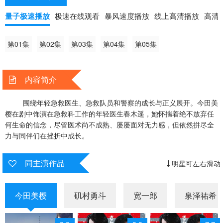
量子极速播放
极速在线观看
暴风速度播放
线上高清播放
高清
第01集
第02集
第03集
第04集
第05集
内容简介
围绕年轻急救医生、急救队员和警察的成长与正义展开。今田美
樱在剧中饰演在急救科工作的年轻医生春木遥，她怀揣着绝不放弃任
何生命的信念，尽管医术尚不成熟、屡屡面对无力感，但依然拼尽全
力与同伴们在挫折中成长。
同主演作品
明星可左右滑动
今田美樱
矶村勇斗
宽一郎
泉泽祐希