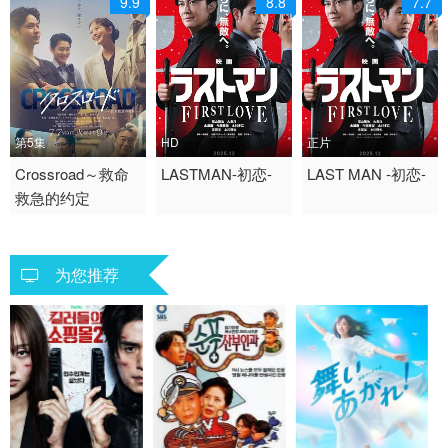
9.9
8.8
7.7
第5集
HD
正片
2026 / 日本 / 日语
Crossroad～救命
2025 / 日本 / 日语
LASTMAN-初恋-
2025 / 日本 / 日语
LAST MAN -初恋-
救急的约定
剧情 日剧
剧情
剧情
为您推荐