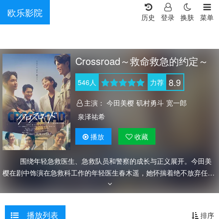
欧乐影院
历史
登录
换肤
菜单
Crossroad～救命救急的约定～
8.9
546
人
力荐
主演：
今田美樱
矶村勇斗
宽一郎
泉泽祐希
播放
收藏
围绕年轻急救医生、急救队员和警察的成长与正义展开。今田美
樱在剧中饰演在急救科工作的年轻医生春木遥，她怀揣着绝不放弃任何
生命的信念，尽管医术尚不成熟、屡屡面对无力感，但依然拼尽全力与
同伴们在挫折中成长。
播放列表
排序