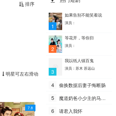
排序
如果告别不能笑着说
演员：
1
等花开，等你归
演员：
2
我以纸人镇百鬼
演员：苏木 苏远山
3
明星可左右滑动
4
偷换数据后妻子悔断肠
5
魔道奶爸小少主的马甲
掉地上了
7.8
6
请君入我怀