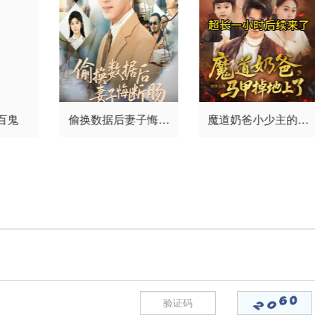
百鬼
偷换数据后妻子悔断
魔道奶爸小少主的马
肠
甲掉地上了