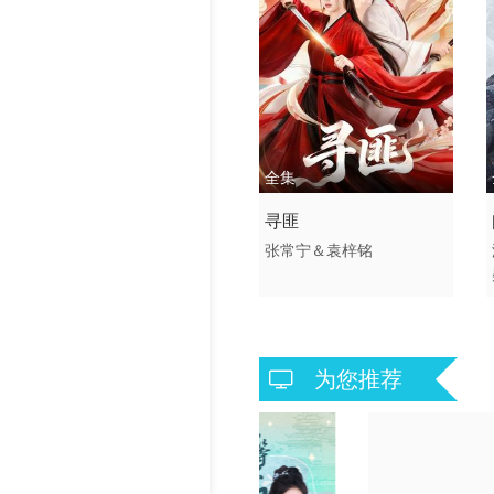
历史片
全集
2026 / 中国大陆 /
寻匪
短剧 古装仙侠 国产
张常宁＆袁梓铭
为您推荐