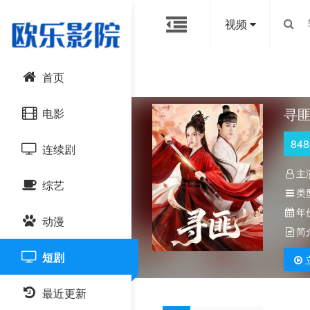
视频
首页
寻
电影
848
连续剧
动作片
主
综艺
喜剧片
国产剧
类
年
动漫
爱情片
港台剧
大陆综艺
简
短剧
科幻片
日韩剧
日韩综艺
国产动漫
恐怖片
最近更新
欧美剧
港台综艺
日韩动漫