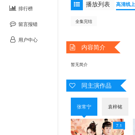
播放列表
高清线
剧情片
泰国剧
排行榜
欧美综艺
欧美动漫
全集完结
战争片
留言报错
悬疑片
用户中心
内容简介
犯罪片
暂无简介
奇幻片
邵氏电影
同主演作品
古装片
张常宁
袁梓铭
灾难片
7.1
记录片