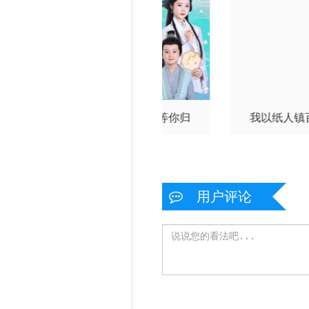
别不能笑着说
等花开，等你归
我以纸人镇
用户评论