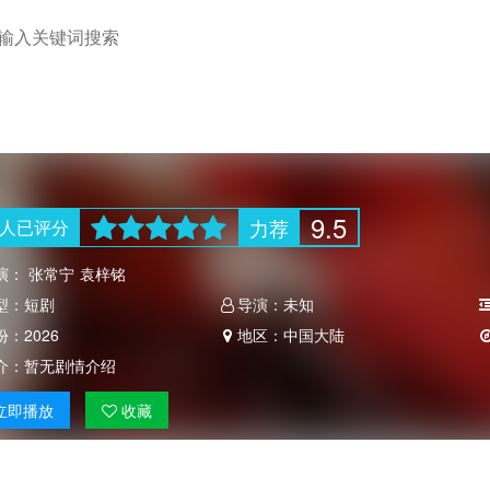
匪
9.5
力荐
人
已评分
演：
张常宁
袁梓铭
型：
短剧
导演：
未知
份：
2026
地区：
中国大陆
介：
暂无剧情介绍
立即
播放
收藏