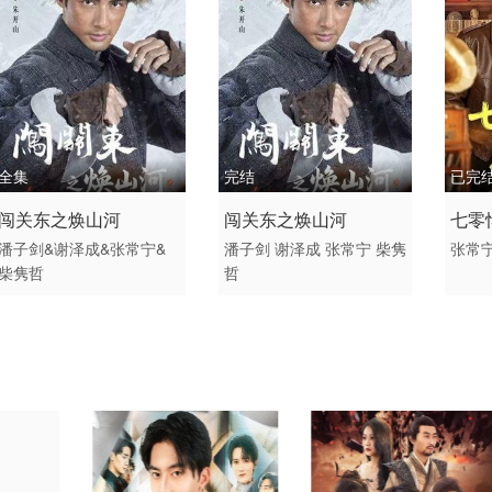
全集
完结
已完
2026 / 中国大陆 /
2026 / 中国大陆 / 普通话
2026
闯关东之焕山河
闯关东之焕山河
七零
短剧 现代都市 国产
短剧
短剧
潘子剑&谢泽成&张常宁&
潘子剑
谢泽成
张常宁
柴隽
张常
柴隽哲
哲