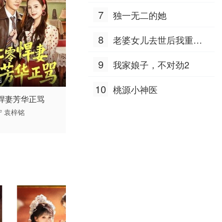
7
独一无二的她
8
老婆女儿去世后我重生
八零
9
我家娘子，不对劲2
结
10
桃源小神医
 / 中国大陆 / 普通话
悍妻芳华正骂
宁
袁梓铭