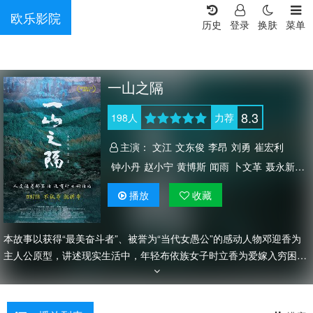
欧乐影院
历史
登录
换肤
菜单
一山之隔
8.3
198
人
力荐
主演：
文江
文东俊
李昂
刘勇
崔宏利
钟小丹
赵小宁
黄博斯
闻雨
卜文革
聂永新
吴长明
播放
收藏
本故事以获得“最美奋斗者”、被誉为“当代女愚公”的感动人物邓迎香为
主人公原型，讲述现实生活中，年轻布依族女子时立香为爱嫁入穷困闭
塞的山村，因没有路而遭遇人生重重苦难。孩子和丈夫相继离世后，她
因爱生志，为完成丈夫遗愿立誓挖山凿路。在历经重重矛盾和困难中，
时立香的内心也从小爱走向大爱。在她的勇敢执着下，乡亲逐渐感动，