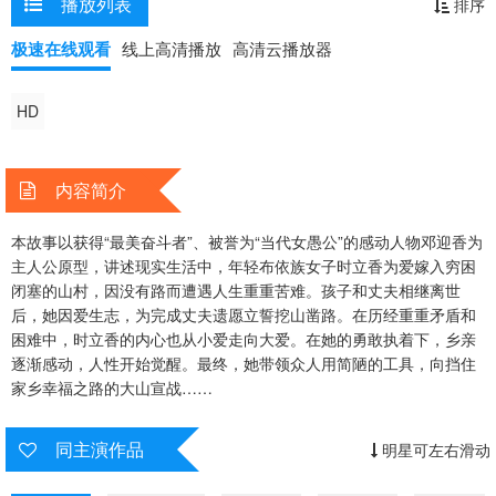
播放列表
排序
人性开始觉醒。最终，她带领众人用简陋的工具，向挡住家乡幸福之路
的大山宣战……
极速在线观看
线上高清播放
高清云播放器
HD
内容简介
本故事以获得“最美奋斗者”、被誉为“当代女愚公”的感动人物邓迎香为
主人公原型，讲述现实生活中，年轻布依族女子时立香为爱嫁入穷困
闭塞的山村，因没有路而遭遇人生重重苦难。孩子和丈夫相继离世
后，她因爱生志，为完成丈夫遗愿立誓挖山凿路。在历经重重矛盾和
困难中，时立香的内心也从小爱走向大爱。在她的勇敢执着下，乡亲
逐渐感动，人性开始觉醒。最终，她带领众人用简陋的工具，向挡住
家乡幸福之路的大山宣战……
同主演作品
明星可左右滑动