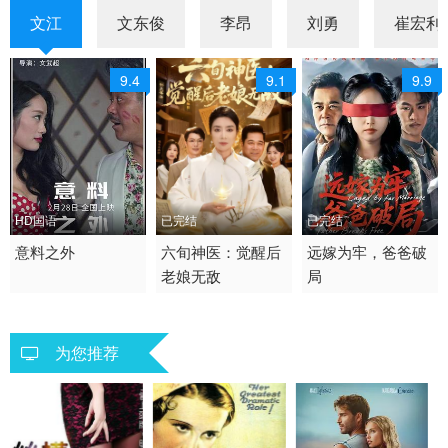
文江
文东俊
李昂
刘勇
崔宏利
9.4
9.1
9.9
HD国语
已完结
已完结
2022 / 中国大陆 / 汉语
意料之外
2026 / 中国大陆 / 普通
六旬神医：觉醒后
2025 / 中国大陆 /
远嫁为牢，爸爸破
老娘无敌
局
普通话
话
短剧 年代穿越
剧情
短剧
为您推荐