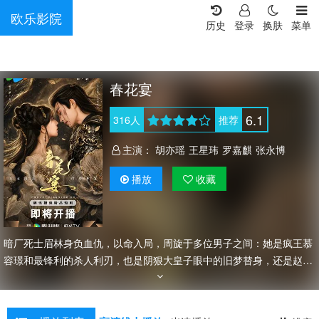
欧乐影院
历史
登录
换肤
菜单
春花宴
6.1
316
人
推荐
主演：
胡亦瑶
王星玮
罗嘉麒
张永博
播放
收藏
暗厂死士眉林身负血仇，以命入局，周旋于多位男子之间：她是疯王慕
容璟和最锋利的杀人利刃，也是阴狠大皇子眼中的旧梦替身，还是赵国
质子越秦偏执守护的人。一场关于利用与深情的修罗场，在皇权博弈中
凄美上演。