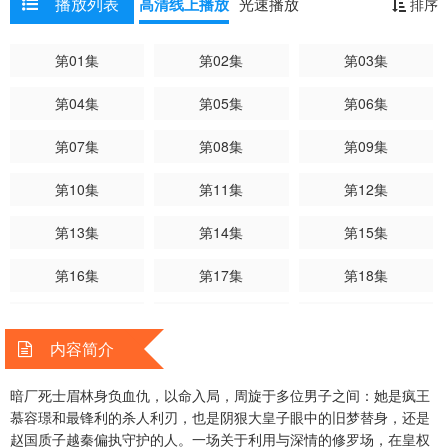
播放列表
高清线上播放
光速播放
排序
第01集
第02集
第03集
第04集
第05集
第06集
第07集
第08集
第09集
第10集
第11集
第12集
第13集
第14集
第15集
第16集
第17集
第18集
第19集
第20集
第21集
内容简介
第22集
第23集
第24集
暗厂死士眉林身负血仇，以命入局，周旋于多位男子之间：她是疯王
第25集
第26集
第27集已完结
慕容璟和最锋利的杀人利刃，也是阴狠大皇子眼中的旧梦替身，还是
赵国质子越秦偏执守护的人。一场关于利用与深情的修罗场，在皇权