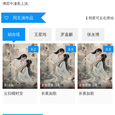
博弈中凄美上演。
同主演作品
明星可左右滑动
胡亦瑶
王星玮
罗嘉麒
张永博
9.2
6.6
6.9
第18集
更新至第18集
更新至第18集
2026 / 中国大陆 / 普通
云归槿时安
2026 / 中国大陆 / 汉语
长夜如歌
2026 / 中国大陆 / 汉语
长夜如歌
话
普通话
普通话
古装 爱情 内地剧 大陆
短片 古装 国产
短剧