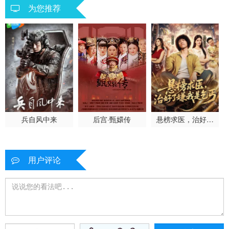
为您推荐
兵自风中来
后宫·甄嬛传
悬榜求医，治好了
嫌我是乞丐
用户评论