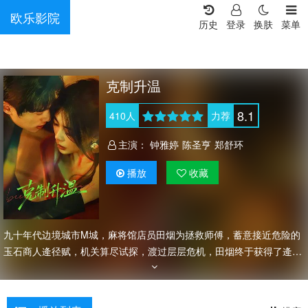
欧乐影院
历史
登录
换肤
菜单
克制升温
8.1
410
人
力荐
主演：
钟雅婷
陈圣亨
郑舒环
播放
收藏
九十年代边境城市M城，麻将馆店员田烟为拯救师傅，蓄意接近危险的
玉石商人逄径赋，机关算尽试探，渡过层层危机，田烟终于获得了逄径
赋的信任，二人却互相看见彼此的真心，于是爱不纯粹，恨不彻底，恨
海情天却也对彼此绝不放手。