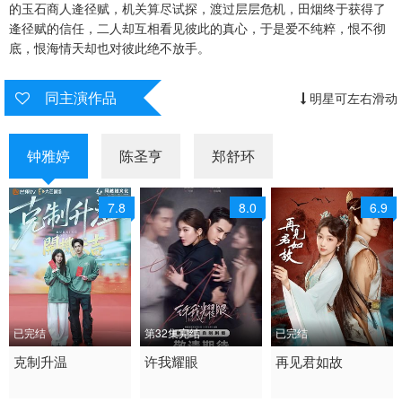
的玉石商人逄径赋，机关算尽试探，渡过层层危机，田烟终于获得了
逄径赋的信任，二人却互相看见彼此的真心，于是爱不纯粹，恨不彻
底，恨海情天却也对彼此绝不放手。
同主演作品
明星可左右滑动
钟雅婷
陈圣亨
郑舒环
7.8
8.0
6.9
已完结
第32集完结
已完结
2026 / 中国大陆 / 汉语
克制升温
2025 / 中国大陆 / 汉语
许我耀眼
2023 / 大陆 / 国语
再见君如故
普通话
普通话
短剧