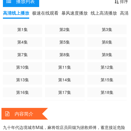
播放列表
排序
高清线上播放
极速在线观看
暴风速度播放
线上高清播放
高清
第1集
第2集
第3集
第4集
第5集
第6集
第7集
第8集
第9集
第10集
第11集
第12集
第13集
第14集
第15集
第16集
第17集
第18集
第19集
第20集
第21集
内容简介
第22集
第23集
第24集
九十年代边境城市M城，麻将馆店员田烟为拯救师傅，蓄意接近危险