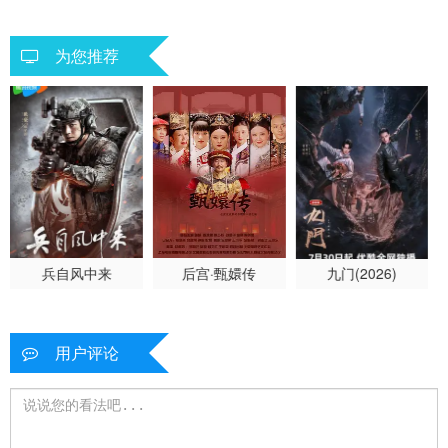
短剧
剧情 爱情 内地剧 国产
为您推荐
兵自风中来
后宫·甄嬛传
九门(2026)
用户评论