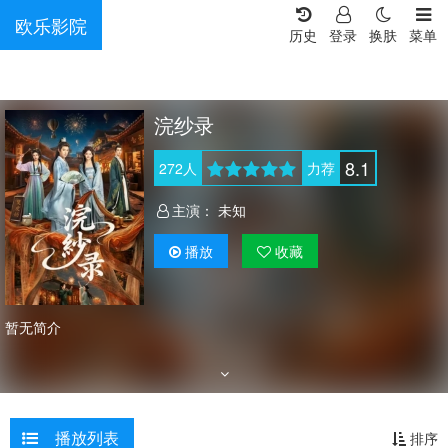
欧乐影院
历史
登录
换肤
菜单
浣纱录
8.1
272
人
力荐
主演：
未知
播放
收藏
暂无简介
播放列表
排序