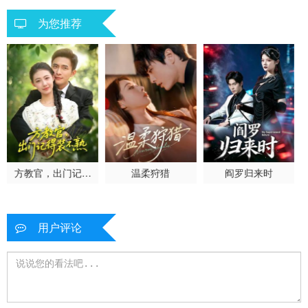
为您推荐
方教官，出门记得
温柔狩猎
阎罗归来时
装不熟
用户评论