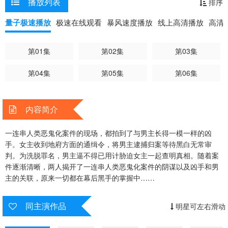
播放列表
排序
量子极速播放
极速在线观看
暴风速度播放
线上高清播放
高清
第01集
第02集
第03集
第04集
第05集
第06集
内容简介
一连串人类恶鬼化案件的现场，都拍到了与男主长得一模一样的凶
手。女主收到地府方面的通缉令，将男主逮捕归案等待黑白无常审
判。为洗脱罪名，男主逼不得已用计胁迫女主一起查明真相。随着案
件逐渐清晰，两人揭开了一连串人类恶鬼化案件的阴谋以及凶手和男
主的关联，原来一切都在幕后黑手的掌握中……
同主演作品
明星可左右滑动