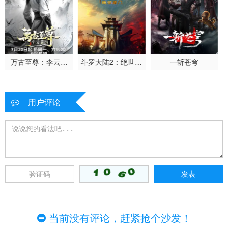
万古至尊：李云霄
斗罗大陆2：绝世唐
一斩苍穹
传
门2023
用户评论
当前没有评论，赶紧抢个沙发！