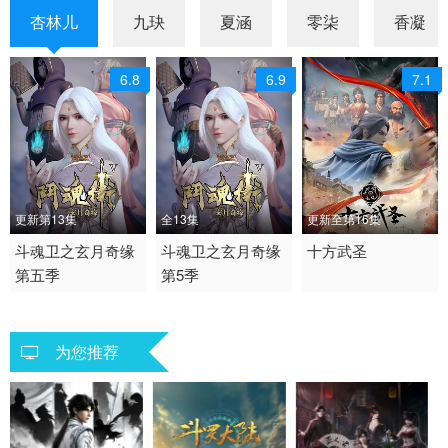
杏林儿
九玦
夏涵
零柒
香凝
6.8
6.9
7.1
更新第13集
全13集
更新至第16集
2021 / 大陆 / 国语
斗魂卫之玄月奇缘
2021 / 大陆 / 国语
斗魂卫之玄月奇缘
2023 / 中国大陆 / 汉语
十方武圣
第五季
第5季
国产动漫
国产动漫
普通话
动画 国产动漫
为您推荐