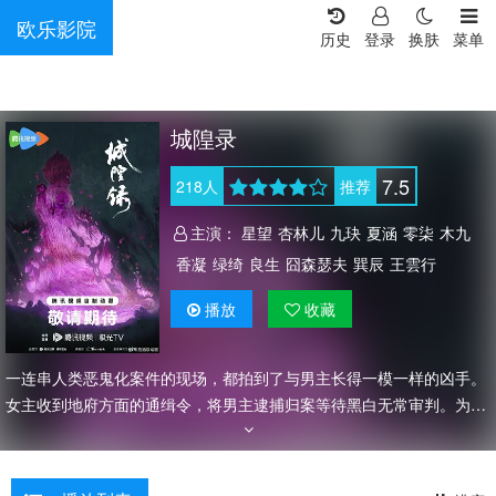
欧乐影院
历史
登录
换肤
菜单
城隍录
7.5
218
人
推荐
主演：
星望
杏林儿
九玦
夏涵
零柒
木九
香凝
绿绮
良生
囧森瑟夫
巽辰
王雲行
播放
收藏
一连串人类恶鬼化案件的现场，都拍到了与男主长得一模一样的凶手。
女主收到地府方面的通缉令，将男主逮捕归案等待黑白无常审判。为洗
脱罪名，男主逼不得已用计胁迫女主一起查明真相。随着案件逐渐清
晰，两人揭开了一连串人类恶鬼化案件的阴谋以及凶手和男主的关联，
原来一切都在幕后黑手的掌握中……