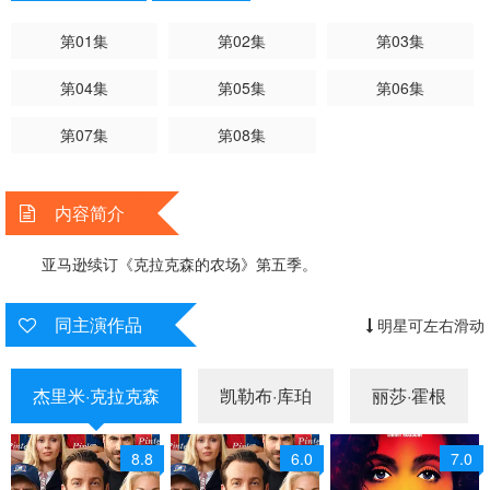
第01集
第02集
第03集
第04集
第05集
第06集
第07集
第08集
内容简介
亚马逊续订《克拉克森的农场》第五季。
同主演作品
明星可左右滑动
杰里米·克拉克森
凯勒布·库珀
丽莎·霍根
8.8
6.0
7.0