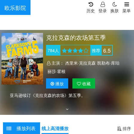
欧乐影院
历史
登录
换肤
菜单
克拉克森的农场第五季
6.5
784
人
推荐
主演：
杰里米·克拉克森
凯勒布·库珀
丽莎·霍根
播放
收藏
亚马逊续订《克拉克森的农场》第五季。
播放列表
线上高清播放
排序