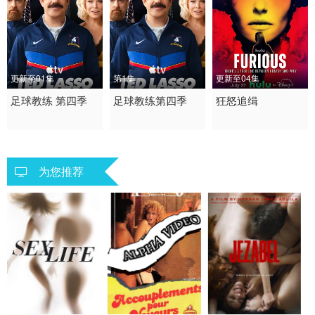
更新至01集
第1集
更新至04集
2026 / 美国 / 英国 / 英
足球教练 第四季
2026 / 美国,英国 / 英语
足球教练第四季
2026 / 美国 / 英语
狂怒追缉
语
剧情 喜剧 运动 欧美
惊悚 犯罪 欧美
欧美
为您推荐