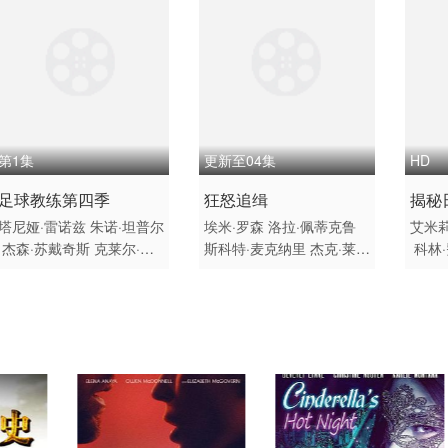
第1集
更新至04集
HD
2026 / 美国,英国 / 英语
2026 / 美国 / 英语
2026
足球教练第四季
狂怒追缉
揭秘
剧情 喜剧 运动 欧美
惊悚 犯罪 欧美
兰 / 
塔尼娅·雷诺兹
朱诺·坦普尔
埃米·罗森
洛拉·佩蒂克鲁
艾米莉
杰森·苏戴奇斯
克莱尔·阿
斯科特·麦克纳里
杰克·莱西
科林
恐怖
什顿
杰里米·斯威夫特
费伊
拉丽萨·坎波斯
Chloe Carr
尔曼·
·马赛
汉娜·沃丁厄姆
艾比·
illo
A·J·帕拉托雷
亚历克斯·
亨利·
赫恩
布兰登·亨特
索菲·西
莫夫
伊丽莎白·斯塔尔曼
杰
白·马
蒙特
格兰特·菲利
米歇尔·
里米·桑普尔
约翰·福特-邓
马丁
戴维森
裘德·马克
布雷特·
克
奇里尔·保兰
乔纳森·本
米·萨
戈德斯坦
德
Frank Pando
Jazmyn
普里
C Dorsey
贾斯廷·安德鲁·
盖耶
菲利普斯
加斯
米·萨