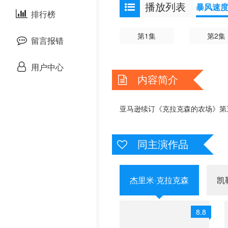
播放列表
暴风速
泰国剧
排行榜
欧美综艺
欧美动漫
第1集
第2集
留言报错
用户中心
内容简介
亚马逊续订《克拉克森的农场》第
同主演作品
杰里米·克拉克森
凯
8.8