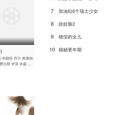
7
加油站6个瑞士少女
8
娃娃脸2
9
猪倌的女儿
10
揭秘更年期
 / 美国 / 加拿大 / 新西
日
日本 / 英语
·布朗特
乔什·奥康纳
·费尔斯
伊芙·休森
科
多明戈
怀亚特·罗素
劳埃德-休斯
伊丽莎
弗尔
海缇安·朴
汤米·
内兹
加比·比恩斯
杰里
默斯
布兰登·威尔逊
扬卡·凯迪亚
洛拉·李·
吉姆·帕拉克
迈克尔·
顿
麦肯娜·布里杰
斯万
姆派奥
艾米丽·麦肯德