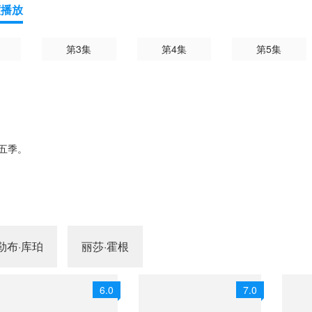
度播放
第3集
第4集
第5集
五季。
勒布·库珀
丽莎·霍根
6.0
7.0