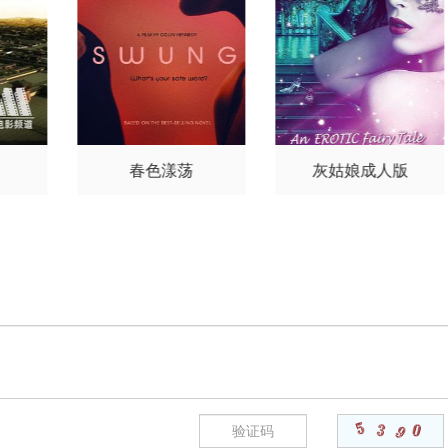
里
埃
罗宾
里尔·
丽莎白
荡
灰姑娘成人版
性生活