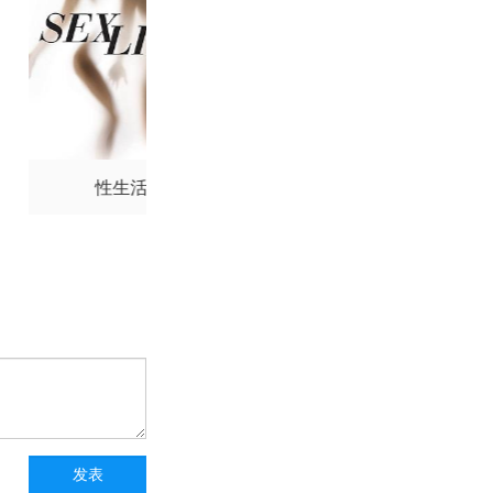
利奥特·维拉尔
诺亚·
斯
克里斯·西尔科克
奇
保兰
库利·卡尔文
伊
·斯坦利
按摩店激情
淫妇