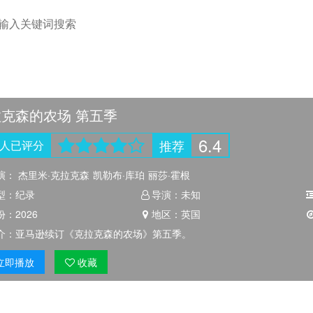
克森的农场 第五季
6.4
推荐
人
已评分
演：
杰里米·克拉克森
凯勒布·库珀
丽莎·霍根
型：
纪录
导演：
未知
份：
2026
地区：
英国
介：
亚马逊续订《克拉克森的农场》第五季。
立即
播放
收藏