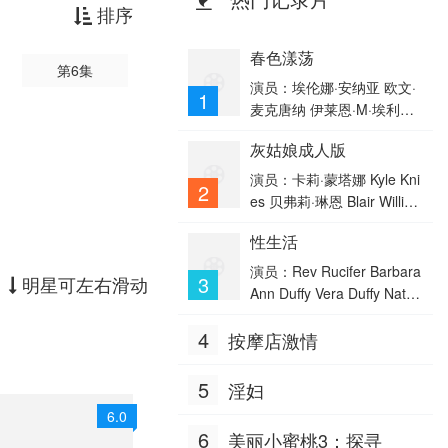
排序
春色漾荡
第6集
演员：埃伦娜·安纳亚 欧文·
1
麦克唐纳 伊莱恩·M·埃利
斯 格雷格·亨普希尔 马塔·格
灰姑娘成人版
瓦兹道斯凯特 肖娜·麦克唐
纳 大卫·艾略特 史蒂芬·克
演员：卡莉·蒙塔娜 Kyle Kni
2
里 伊丽莎白·麦戈文 埃文·威
es 贝弗莉·琳恩 Blair Willia
尔什 加雷斯·莫里森
ms 潘妮·帕克斯 Sarah Hunt
性生活
er William F. Bryant Regi
s Filman 克里斯蒂尼·纽
演员：Rev Rucifer Barbara
3
明星可左右滑动
金 赖安·卓勒
Ann Duffy Vera Duffy Natas
ha Estrada Anthony Caras
4
按摩店激情
a Lenora Claire Dark Mar
k Guy Shahar Erin Shore
s Ryan Shores Rae Threat
5
淫妇
6.0
6
美丽小蜜桃3：探寻