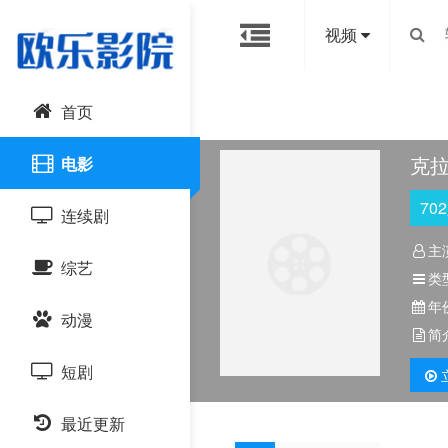
视频
首页
克拉
电影
702
连续剧
主
综艺
国产剧
类
年
动漫
港台剧
大陆综艺
简
短剧
日韩剧
日韩综艺
国产动漫
最近更新
欧美剧
港台综艺
日韩动漫