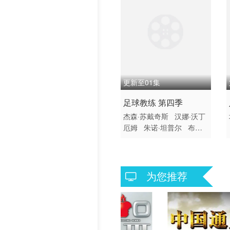
更新至01集
2026 / 美国 / 英国 / 英语
足球教练 第四季
欧美
杰森·苏戴奇斯
汉娜·沃丁
厄姆
朱诺·坦普尔
布雷
特·戈德斯坦
杰里米·斯威
夫特
布兰登·亨特
塔尼
娅·雷诺兹
裘德·马克
费
伊·马赛
雷克斯·海耶斯
为您推荐
艾斯林·沙基
艾比·赫恩
格兰特·菲利
索菲·西蒙特
克莱尔·阿什顿
米歇尔·
戴维森
尼尔·多德森-哈托