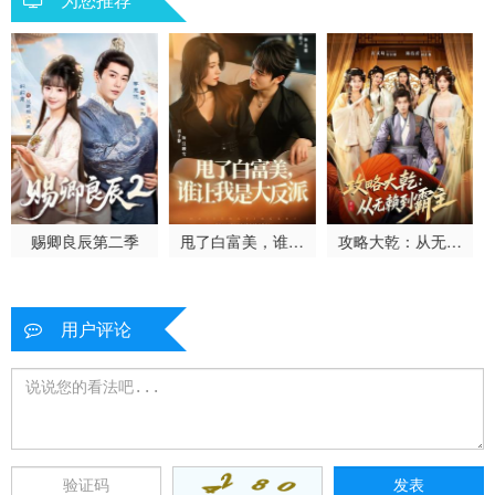
赐卿良辰第二季
甩了白富美，谁让
攻略大乾：从无赖
我是大反派
到霸主
用户评论