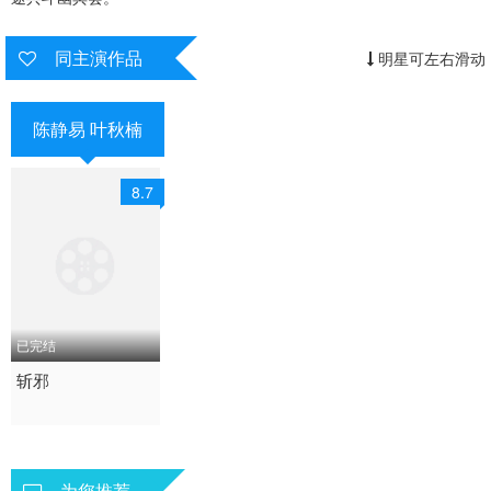
同主演作品
明星可左右滑动
陈静易 叶秋楠
8.7
已完结
2026 / 中国大陆 / 汉语
斩邪
普通话
短剧
为您推荐