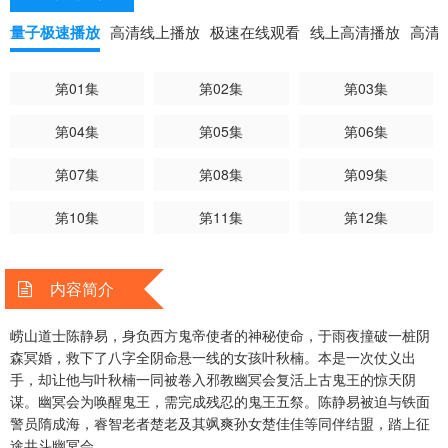
量子极速播放
高清线上播放
极速在线观看
线上高清播放
高清
第01集
第02集
第03集
第04集
第05集
第06集
第07集
第08集
第09集
第10集
第11集
第12集
内容简介
崂山道士陈静易，身负西方鬼帝使者的神秘使命，于雨夜撞破一桩阴
森冥婚，救下了八字全阴命悬一线的女孩叶秋楠。本是一次仗义出
手，却让他与叶秋楠一同被卷入邪教幽冥会复活上古鬼王的惊天阴
谋。幽冥会为唤醒鬼王，需完成残忍的鬼王五祭。陈静易被迫与铁面
警员隋成海，睿智老者楚老及其飒爽孙女楚佳佳等同伴结盟，踏上征
途共斗幽冥会。