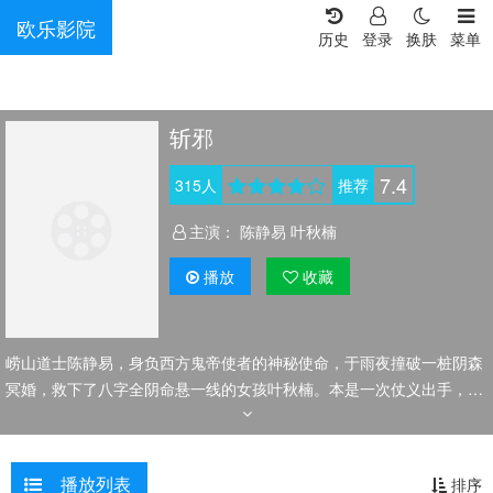
欧乐影院
历史
登录
换肤
菜单
斩邪
7.4
315
人
推荐
主演：
陈静易 叶秋楠
播放
收藏
崂山道士陈静易，身负西方鬼帝使者的神秘使命，于雨夜撞破一桩阴森
冥婚，救下了八字全阴命悬一线的女孩叶秋楠。本是一次仗义出手，却
让他与叶秋楠一同被卷入邪教幽冥会复活上古鬼王的惊天阴谋。幽冥会
为唤醒鬼王，需完成残忍的鬼王五祭。陈静易被迫与铁面警员隋成海，
睿智老者楚老及其飒爽孙女楚佳佳等同伴结盟，踏上征途共斗幽冥会。
播放列表
排序