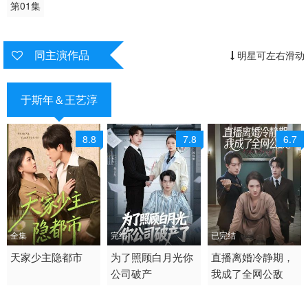
第01集
同主演作品
明星可左右滑动
于斯年＆王艺淳
8.8
7.8
6.7
全集
完结
已完结
2026 / 中国大陆 /
天家少主隐都市
2026 / 中国大陆 / 普通
为了照顾白月光你
2026 / 中国大陆 /
直播离婚冷静期，
公司破产
我成了全网公敌
短剧 女频恋爱 国产
话
短剧 现代都市
短剧