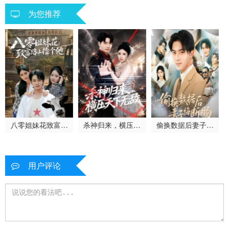
为您推荐
八零姐妹花致富路
杀神归来，横压天
偷换数据后妻子悔
上捡个他
下无敌
断肠
用户评论