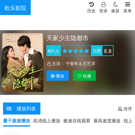
欧乐影院
历史
登录
换肤
菜单
天家少主隐都市
8.8
601
人
力荐
主演：
于斯年＆王艺淳
播放
收藏
播放列表
排序
量子极速播放
高清线上播放
极速在线观看
暴风速度播放
线上