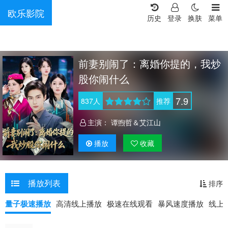
欧乐影院
历史
登录
换肤
菜单
前妻别闹了：离婚你提的，我炒
股你闹什么
7.9
837
人
推荐
主演：
谭煦哲＆艾江山
播放
收藏
播放列表
排序
量子极速播放
高清线上播放
极速在线观看
暴风速度播放
线上