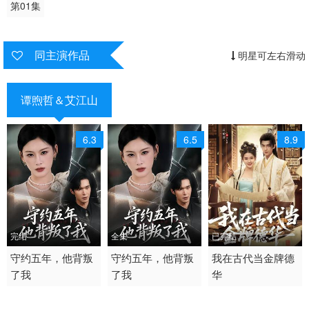
第01集
同主演作品
明星可左右滑动
谭煦哲＆艾江山
6.3
6.5
8.9
完结
全集
已完结
2026 / 中国大陆 /
守约五年，他背叛
2026 / 中国大陆 /
守约五年，他背叛
2026 / 中国大陆 /
我在古代当金牌德
了我
了我
华
现代都市
短剧 现代都市 国产
年代穿越