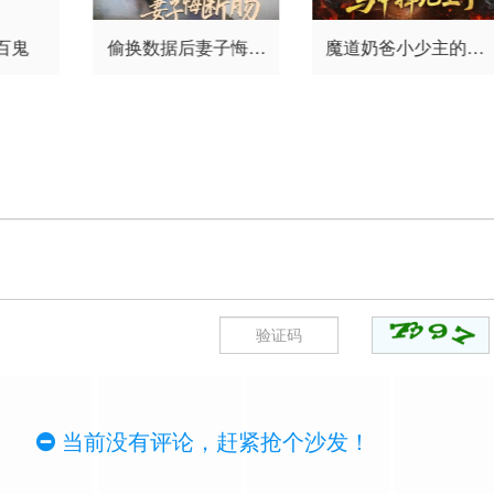
百鬼
偷换数据后妻子悔断
魔道奶爸小少主的马
肠
甲掉地上了
当前没有评论，赶紧抢个沙发！