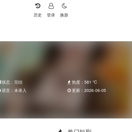
历史
登录
换肤
状态：
完结
热度：
581
℃
语言：
未录入
更新：
2026-06-05
热门短剧