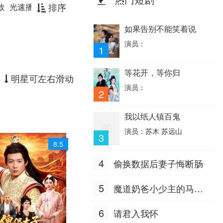
排序
放
光速播放
如果告别不能笑着说
演员：
1
等花开，等你归
明星可左右滑动
演员：
2
我以纸人镇百鬼
演员：苏木 苏远山
3
8.5
4
偷换数据后妻子悔断肠
5
魔道奶爸小少主的马甲
掉地上了
6
请君入我怀