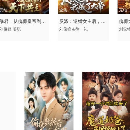
完结
全集
完结
2026 / 中国大陆 / 普通话
2026 / 中国大陆 /
2026
暴君，从傀儡皇帝到天
反派：退婚女主后，我
傀儡
短剧
短剧 古装仙侠 国产
短剧
刘俊锋
姜琪
刘俊锋＆徐一礼
刘俊
下共主
成了大帝
君