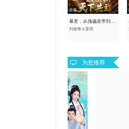
历史片
全集
2026 / 中国大陆 /
暴君，从傀儡皇帝到天
短剧 古装仙侠 国产
刘俊锋＆姜琪
下共主
为您推荐