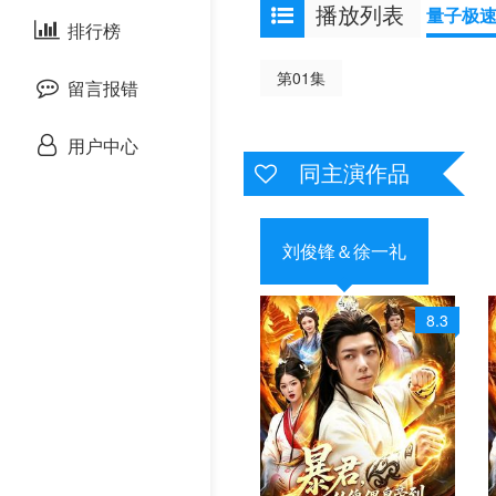
播放列表
量子极
剧情片
泰国剧
排行榜
欧美综艺
欧美动漫
第01集
战争片
留言报错
悬疑片
用户中心
同主演作品
犯罪片
奇幻片
刘俊锋＆徐一礼
邵氏电影
8.3
古装片
灾难片
记录片