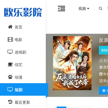
视频
首页
反
电影
866
连续剧
动作片
主
综艺
喜剧片
国产剧
类
年
动漫
爱情片
港台剧
大陆综艺
简
短剧
科幻片
日韩剧
日韩综艺
国产动漫
恐怖片
最近更新
欧美剧
港台综艺
日韩动漫