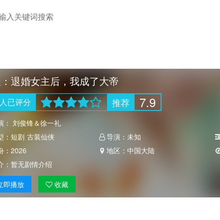
派：退婚女主后，我成了大帝
7.9
推荐
人
已评分
演：
刘俊锋＆徐一礼
型：
短剧
古装仙侠
导演：
未知
份：
2026
地区：
中国大陆
介：
暂无剧情介绍
立即
播放
收藏