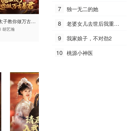
7
独一无二的她
 / 中国大陆 / 普通话
太子教你做万古暴
8
老婆女儿去世后我重生
锋
胡艺瀚
八零
9
我家娘子，不对劲2
10
桃源小神医