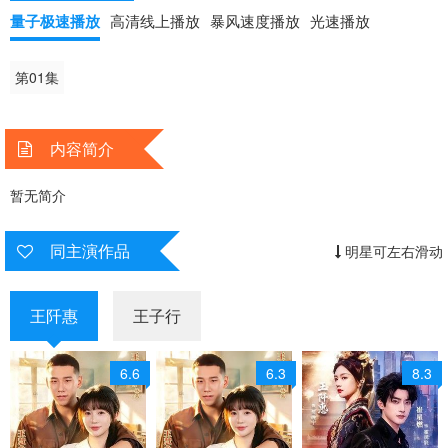
量子极速播放
高清线上播放
暴风速度播放
光速播放
第01集
内容简介
暂无简介
同主演作品
明星可左右滑动
王阡惠
王子行
6.6
6.3
8.3