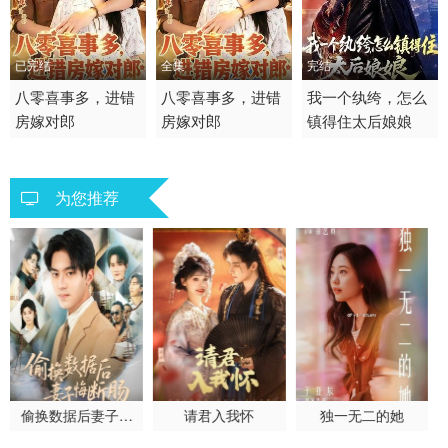
已完结
全集
完结
2026 / 中国大陆 / 普通
八零喜事多，进错
2026 / 中国大陆 /
八零喜事多，进错
2026 / 中国大陆 / 普通
我一个纨绔，怎么
房嫁对郎
房嫁对郎
镇得住太后娘娘
话
短剧 年代穿越 国产
话
短剧
短剧
为您推荐
偷换数据后妻子悔
请君入我怀
独一无二的她
断肠