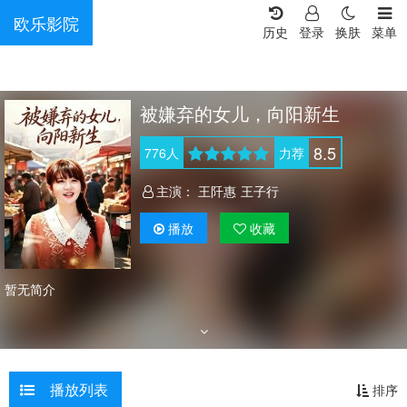
欧乐影院
历史
登录
换肤
菜单
被嫌弃的女儿，向阳新生
8.5
776
人
力荐
主演：
王阡惠
王子行
播放
收藏
暂无简介
播放列表
排序