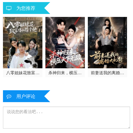
为您推荐
八零姐妹花致富路
杀神归来，横压天
前妻送我的离婚大
上捡个他
下无敌
礼包
用户评论