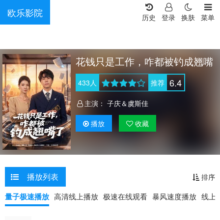
欧乐影院
历史
登录
换肤
菜单
花钱只是工作，咋都被钓成翘嘴
6.4
433
人
推荐
主演：
子庆＆虞斯佳
播放
收藏
播放列表
排序
量子极速播放
高清线上播放
极速在线观看
暴风速度播放
线上