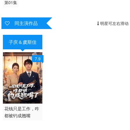
第01集
同主演作品
明星可左右滑动
子庆＆虞斯佳
7.9
全集
2026 / 中国大陆 /
花钱只是工作，咋
都被钓成翘嘴
短剧 女频恋爱 国产