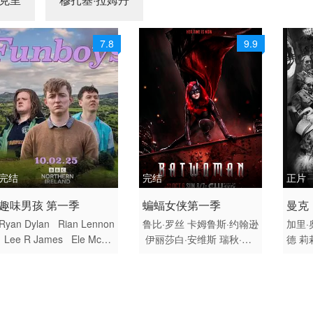
7.8
9.9
完结
完结
正片
2025 / 英国 / 英语
2019 / 美国 / 英语
2020
趣味男孩 第一季
蝙蝠女侠第一季
曼克
欧美
剧情 动作 科幻 犯罪 欧美
剧情 
Ryan Dylan
Rian Lennon
鲁比·罗丝
卡姆鲁斯·约翰逊
加里·
Lee R James
Ele McKe
伊丽莎白·安维斯
瑞秋·斯
德
莉
nzie
詹米·德米特鲁
Bria
盖顿
梅根·坦迪
多格雷·斯
斯
艾
n Devlin
Owen Colgan
科特
妮科尔·康
山姆·利特
福瑞
保罗·巴泽利
Richard Cro
菲尔德
布兰登·祖布
比茜·
·伯克
xford
Emer O’Connor
A
图诺克
格雷斯顿·霍尔特
雷
兰宾