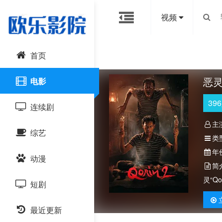
视频
首页
恶灵
电影
396
连续剧
主
综艺
国产剧
类
年
动漫
港台剧
大陆综艺
简
灵“Q
短剧
日韩剧
日韩综艺
国产动漫
最近更新
欧美剧
港台综艺
日韩动漫