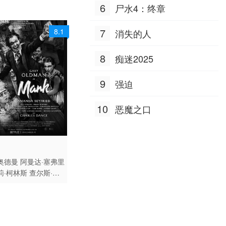
Robinson 塔莉塔·吕克-厄德
6
尸水4：终章
尔 卢克·卡森斯
7
8.1
消失的人
8
痴迷2025
9
强迫
10
恶魔之口
 / 美国 / 英语
传记
奥德曼
阿曼达·塞弗里
莉·柯林斯
查尔斯·丹
利斯·霍华德
汤姆·派
塔彭丝·米德尔顿
汤姆
杰米·麦克沙恩
莱文·
托比·莱昂纳德·摩尔