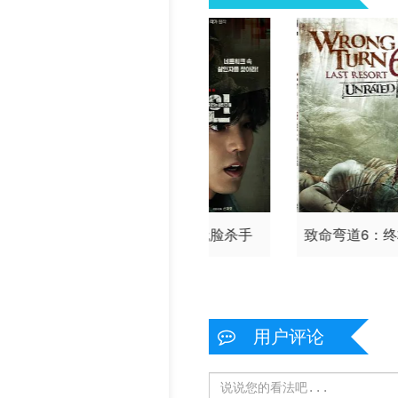
眼眸
网内人：无脸杀手
致命弯道6：
用户评论