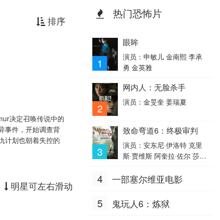
热门恐怖片
排序
眼眸
演员：申敏儿 金南熙 李承
1
勇 金英雅
网内人：无脸杀手
演员：金旻奎 姜瑞夏
2
mur决定召唤传说中的
诡异事件，开始调查背
致命弯道6：终极审判
复仇计划也朝着失控的
演员：安东尼·伊洛特 克里
3
斯·贾维斯 阿奎拉·佐尔 莎蒂
·卡茨 罗洛·斯金纳 比利·阿
4
一部塞尔维亚电影
什沃斯 Harry Belcher 乔·贾
明星可左右滑动
米纳拉 罗克珊·帕利特 拉多
斯拉夫·巴瓦诺夫 丹柯·约尔
5
鬼玩人6：炼狱
丹诺夫 Asen Asenov Kicker