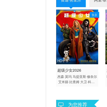
9.0
HD中字
2026 / 美国 / 英语
超级少女2026
美国 动作
杰森·莫玛
马提亚斯·修奈尔
艾米丽·比查姆
大卫·科伦
斯韦
威尔·柯班
米莉·阿尔
柯克
爱丽丝·休金
迪尔梅德
·默塔
大卫·克朗姆霍茨
费
迪南德·金斯利
伊芙·雷德利
为您推荐