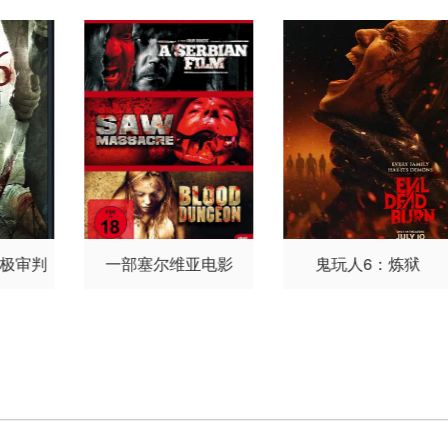
manda Hurwitz
James M
切尔·玛多
格拉西·施耶
米
山姆·
artin
凡妮莎·伊费迪奥拉
歇尔·摩根
莎琳·费迪南德
艾维
Walter Chigui
Brendan Q
杰森·格里菲斯
泰勒·霍奇林
费迪
uinn
凯蒂·洛茨
加布里埃尔·曼
斯
娜
瑞秋·马休斯
凯瑟琳·麦克纳
里克·
马拉
特斯
约翰·
尔内
贾可琳
马利
安妮·
伦
斯
终极审判
一部塞尔维亚电影
鬼玩人6：炼狱
斯