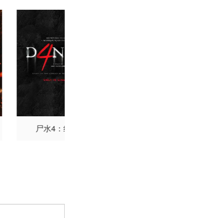
特劳顿
约瑟夫·克罗斯
·约斯特
亚当·沙皮罗
南德·金斯利
保罗·福克
塔莉·丹尼斯·斯皮尔
帕斯夸隆
保罗·卡拉夫
克里斯蒂安·普伦蒂斯
李·艾姆斯
金斯顿·凡
斯
克莱格·罗伯特·扬
·贝瑟尼
卡米尔·蒙哥
克雷格·韦茨巴赫尔
乔
汤姆森
达娜·林恩·拜
图瓦特·斯科尔顿
克里
尸水4：终章
消失的人