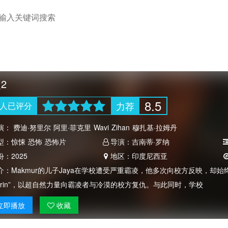
2
8.5
力荐
人
已评分
演：
费迪·努里尔
阿里·菲克里
Wavi
Zihan
穆扎基·拉姆丹
型：
惊悚
恐怖
恐怖片
导演：
吉南蒂·罗纳
份：
2025
地区：
印度尼西亚
介：
Makmur的儿子Jaya在学校遭受严重霸凌，他多次向校方反映，却
orin”，以超自然力量向霸凌者与冷漠的校方复仇。与此同时，学校
立即
播放
收藏