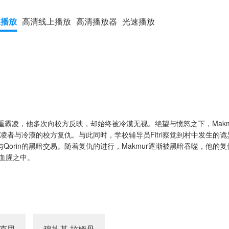
速播放
高清线上播放
高清播放器
光速播放
遭受严重霸凌，他多次向校方反映，却始终被冷漠无视。绝望与愤怒之下，Mak
向霸凌者与冷漠的校方复仇。与此同时，学校辅导员Fitri察觉到村中发生的
与Qorin的黑暗交易。随着复仇的进行，Makmur逐渐被黑暗吞噬，他的
血腥之中。
菲克里
穆扎基·拉姆丹