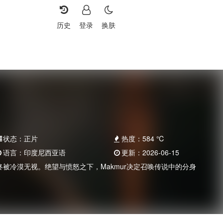
历史
登录
换肤
状态：
正片
热度：
584
℃
语言：
印度尼西亚语
更新：
2026-06-15
始终被冷漠无视。绝望与愤怒之下，Makmur决定召唤传说中的分身