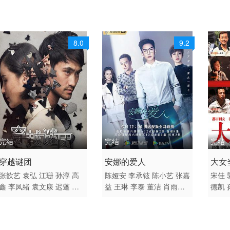
8.0
9.2
完结
完结
完结
2016 / 大陆 / 国语
2022 / 大陆 / 国语
2010
穿越谜团
安娜的爱人
大女
剧情 悬疑 国产
剧情 爱情 国产
剧情 
张歆艺
袁弘
江珊
孙淳
高
陈娅安
李承铉
陈小艺
张嘉
宋佳
鑫
李凤绪
袁文康
迟蓬
吕
益
王琳
李泰
董洁
肖雨雨
德凯
夏
肖雨雨
马书良
朱锐
冯
孙夕尧
吴乙彤
刘恒甫
张浩
鹏
薛佳凝
熊乃瑾
马书
霖
李