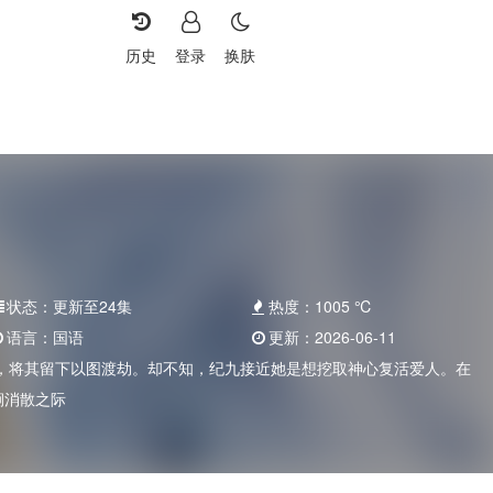
历史
登录
换肤
状态：
更新至24集
热度：
1005
℃
语言：
国语
更新：
2026-06-11
，将其留下以图渡劫。却不知，纪九接近她是想挖取神心复活爱人。在
涧消散之际