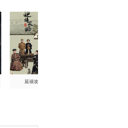
延禧攻略
御廷谣