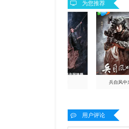
为您推荐
门2026
九门
兵自风中
用户评论