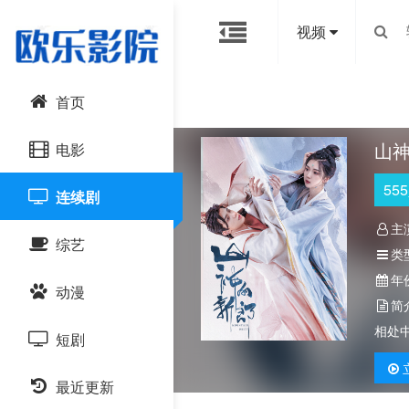
视频
首页
山
电影
555
连续剧
动作片
主
综艺
喜剧片
类
年
动漫
爱情片
大陆综艺
简
相处
短剧
科幻片
日韩综艺
国产动漫
恐怖片
最近更新
港台综艺
日韩动漫