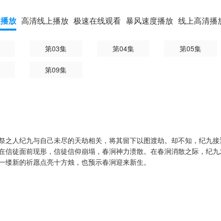
速播放
高清线上播放
极速在线观看
暴风速度播放
线上高清播
第03集
第04集
第05集
第09集
祭之人纪九与自己未尽的天劫相关，将其留下以图渡劫。却不知，纪九接
在信徒面前现形，信徒信仰崩塌，春涧神力溃散。在春涧消散之际，纪九
一缕新的祈愿点亮十方烛，也预示春涧迎来新生。