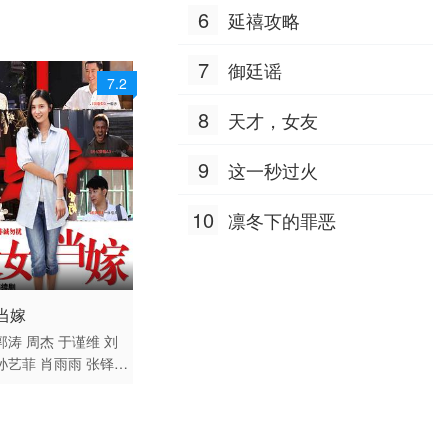
6
延禧攻略
7
御廷谣
7.2
8
天才，女友
9
这一秒过火
10
凛冬下的罪恶
 / 大陆 / 国语
当嫁
爱情 国产
郭涛
周杰
于谨维
刘
孙艺菲
肖雨雨
张铎
天
鲁园
褚栓忠
何昊阳
良
朱茵
黄小蕾
樊锦
萍
穆丽燕