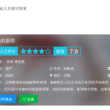
神的新郎
7.9
推荐
人
已评分
演：
肖雨 谭思源
型：
国产
导演：
刘彬杰
份：
2026
地区：
大陆
介：
山神春涧在信徒献祭时发现，被献祭之人纪九与自己未尽的天劫相关
中，纪九设计令她在信徒面前现形，信徒信仰崩塌，春涧神力溃散。在春
立即
播放
收藏