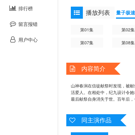
剧情片
排行榜
欧美综艺
欧美动漫
播放列表
量子极
战争片
留言报错
第01集
第02集
悬疑片
用户中心
第07集
第08集
犯罪片
内容简介
奇幻片
邵氏电影
山神春涧在信徒献祭时发现，被献
活爱人。在相处中，纪九设计令她
古装片
最后献祭自身消失于世。百年后，
灾难片
同主演作品
记录片