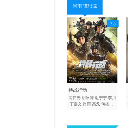
肖雨 谭思源
历史片
7.8
完结
2022 / 大陆 / 国语
特战行动
剧情 悬疑 国产
高伟光
胡冰卿
迟宁宁
李川
丁嘉文
肖雨
高戈
何杨梦
梵