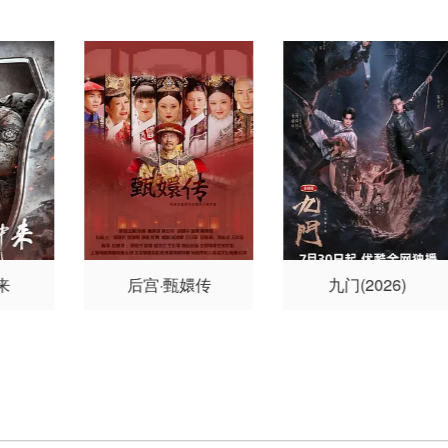
来
后宫·甄嬛传
九门(2026)