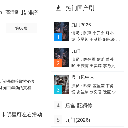
热门国产剧
排序
放
高清播放器
高清云播放器
光速播放
九门2026
第06集
演员：陈瑶 李乃文 释小
1
龙 应昊茗 王劲松 胡耘豪 季
肖冰 陈伟霆 徐正溪 曾舜
九门
晞 王奕婷
演员：陈伟霆 陈瑶 曾舜
2
晞 王茂蕾 王奕婷 李乃文 释
小龙 应灏铭 季肖冰 胡耘
兵自风中来
豪 徐正溪 章涛 王祖一 刘
近她是想挖取神心复
畅 杨钧丞 杨昊博 陈鸿锦 吴
演员：欧豪 蓝盈莹 丁勇
才知百年前的真相，
3
圣麒 林秋楠 扈帷 雷丰瑞
岱 史兰芽 刘奕君 阮巨 李幼
斌 侯勇 于景骁 王春宇 关亚
4
后宫·甄嬛传
军 杨舒 吴岳阳 张进 陈方
舟 陈启杰 周德华 赵长洲 赵
明星可左右滑动
荀 费鲤齐 夏侯镔 徐洪浩 傅
5
九门(2026)
程鹏 谢心