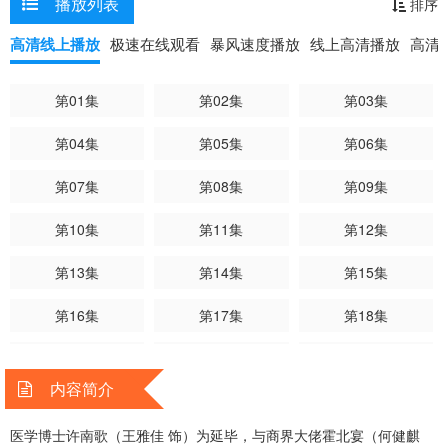
播放列表
排序
高清线上播放
极速在线观看
暴风速度播放
线上高清播放
高清
第01集
第02集
第03集
第04集
第05集
第06集
第07集
第08集
第09集
第10集
第11集
第12集
第13集
第14集
第15集
第16集
第17集
第18集
第19集
第20集
第21集
内容简介
第22集
第23集
第24集已完结
医学博士许南歌（王雅佳 饰）为延毕，与商界大佬霍北宴（何健麒