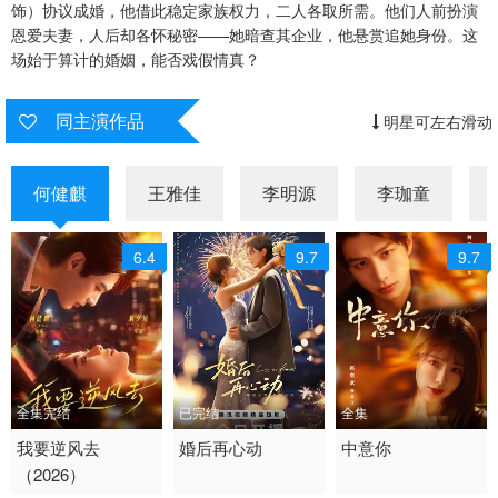
饰）协议成婚，他借此稳定家族权力，二人各取所需。他们人前扮演
恩爱夫妻，人后却各怀秘密——她暗查其企业，他悬赏追她身份。这
场始于算计的婚姻，能否戏假情真？
同主演作品
明星可左右滑动
何健麒
王雅佳
李明源
李珈童
6.4
9.7
9.7
全集完结
已完结
全集
2026 / 中国大陆 / 普通
我要逆风去
2026 / 中国大陆 / 汉语
婚后再心动
2026 / 中国大陆 /
中意你
（2026）
话
普通话
短剧 女频恋爱 国产