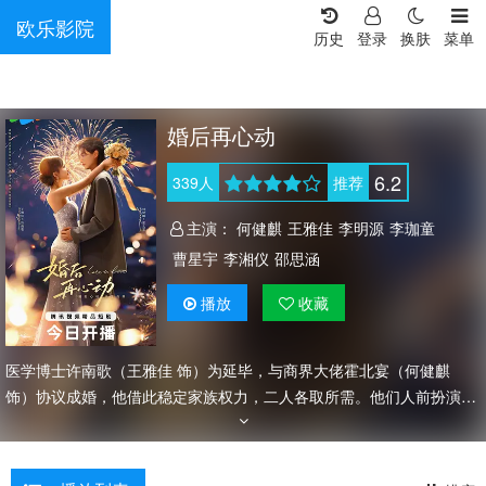
欧乐影院
历史
登录
换肤
菜单
婚后再心动
6.2
339
人
推荐
主演：
何健麒
王雅佳
李明源
李珈童
曹星宇
李湘仪
邵思涵
播放
收藏
医学博士许南歌（王雅佳 饰）为延毕，与商界大佬霍北宴（何健麒
饰）协议成婚，他借此稳定家族权力，二人各取所需。他们人前扮演恩
爱夫妻，人后却各怀秘密——她暗查其企业，他悬赏追她身份。这场始
于算计的婚姻，能否戏假情真？