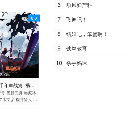
6
顺风妇产科
7
6.0
飞舞吧！
8
结婚吧，笨蛋啊！
9
铁拳教育
10
杀手妈咪
02集
 / 日本 / 日语
 千年血战篇 -祸进
动漫
洋贵
雪野五月
梅原裕
立木文彦
樫井笙人
稻
大塚明夫
高木涉
桑岛
伊藤健太郎
杉田智和
惠美
菅生隆之
三木真
朴璐美
折笠富美子
森