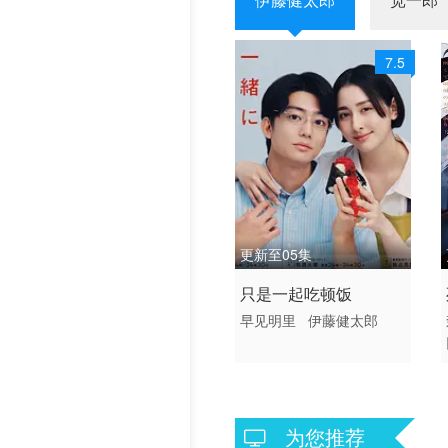
历史片
7.5
更新至05集
2026 / 日本 / 日语
只是一起吃顿饭
日本
早见明里
伊藤健太郎
为您推荐