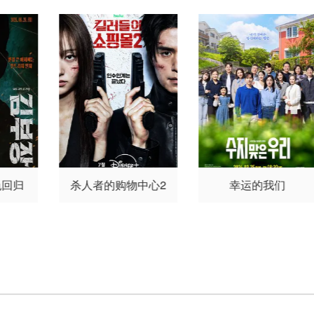
郎
杉田智和
朴璐美
立
美
立木文彦
石川英郎
速水
田成
木文彦
石川英郎
速水奖
奖
高木礼子
长嶝高士
石冢
置鲇
高木礼子
长嶝高士
石
小夜里
稻田彻
诹访部顺一
ma
冢小夜里
稻田彻
诹访部
清都亚里沙
丰口惠美
市来
小野
顺一
清都亚里沙
丰口惠
光弘
菅生隆之
梅原裕一郎
英郎
美
市来光弘
菅生隆之
武内骏辅
小山刚志
礼子
梅原裕一郎
武内骏辅
小
里
山刚志
色回归
杀人者的购物中心2
幸运的我们