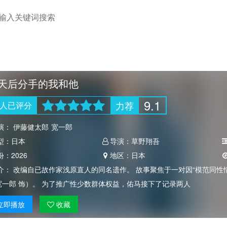
0天后分手的我和他
9.1
力荐
人
已评分
演：
伊藤健太郎
宽一郎
型：
日本
导演：
草野翔吾
份：
2026
地区：
日本
介：
改编自已故作家浅原直人的同名遗作。 故事聚焦于一对因“模范同性
宽一郎 饰）。 为了推广性少数群体权益，佑马接下了记录两人
立即
播放
收藏