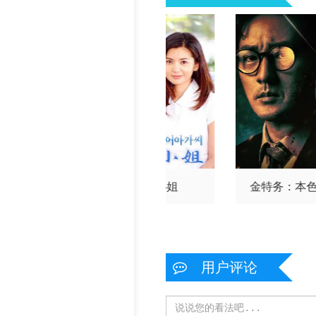
后，发现身后
人鱼小姐
金特务：本
生好像喜欢我
用户评论