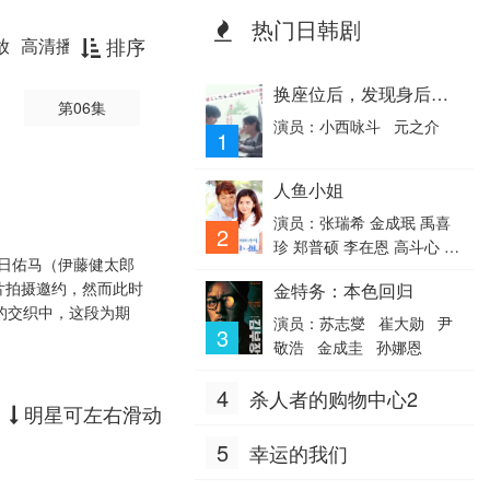
热门日韩剧
排序
放
高清播放器
高清云播放器
光速播放
换座位后，发现身后的
第06集
男生好像喜欢我
演员：小西咏斗 元之介
1
人鱼小姐
演员：张瑞希 金成珉 禹喜
2
珍 郑普硕 李在恩 高斗心 朴
日佑马（伊藤健太郎
根滢 韩惠淑
片拍摄邀约，然而此时
金特务：本色回归
的交织中，这段为期
演员：苏志燮 崔大勋 尹
3
敬浩 金成圭 孙娜恩
4
杀人者的购物中心2
明星可左右滑动
5
幸运的我们