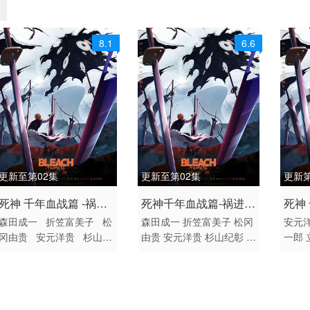
8.1
6.6
更新至第02集
更新至第02集
更新第
2026 / 日本 / 日语
2026 / 日本 / 日语
2026
死神 千年血战篇 -祸进
死神千年血战篇-祸进
死神
日韩动漫
日韩动漫
日韩
森田成一
折笠富美子
松
森田成一
折笠富美子
松冈
安元
谭-
谭-
谭
冈由贵
安元洋贵
杉山纪
由贵
安元洋贵
杉山纪彰
高
一郎
彰
高木涉
伊藤健太郎
木涉
伊藤健太郎
三木真一
田彻
三木真一郎
雪野五月
大
郎
雪野五月
大塚明夫
桑岛
法子
塚明夫
桑岛法子
樫井笙
法子
樫井笙人
小野坂昌也
丰口
人
小野坂昌也
置鲇龙太
置鲇龙太郎
杉田智和
朴璐
一郎