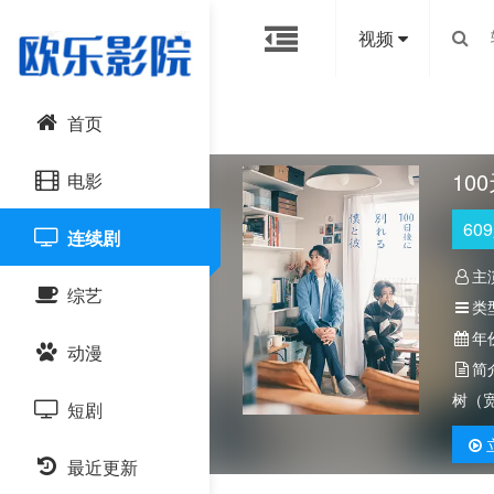
视频
首页
10
电影
609
连续剧
动作片
主
综艺
喜剧片
类
年
动漫
爱情片
大陆综艺
简
树（
短剧
科幻片
日韩综艺
国产动漫
恐怖片
最近更新
港台综艺
日韩动漫