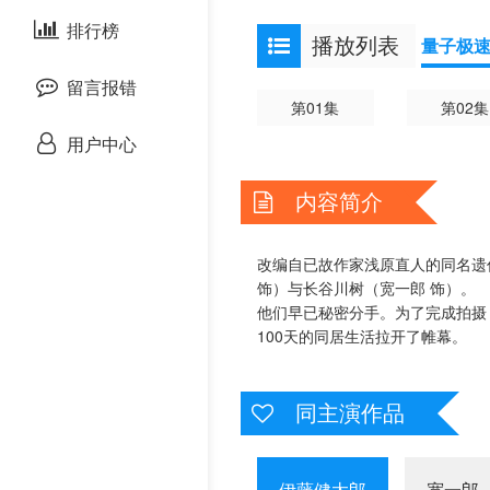
剧情片
排行榜
欧美综艺
欧美动漫
播放列表
量子极
战争片
留言报错
第01集
第02集
悬疑片
用户中心
犯罪片
内容简介
奇幻片
改编自已故作家浅原直人的同名遗
饰）与长谷川树（宽一郎 饰）。
邵氏电影
他们早已秘密分手。为了完成拍摄
100天的同居生活拉开了帷幕。
古装片
同主演作品
灾难片
记录片
伊藤健太郎
宽一郎