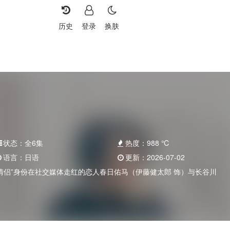
历史
登录
换肤
状态：
全6集
热度：
988
℃
语言：
日语
更新：
2026-07-02
情侣”身份在社交媒体走红的恋人春日佑马（伊藤健太郎 饰）与长谷川