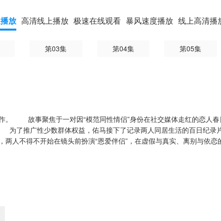
速播放
高清线上播放
极速在线观看
暴风速度播放
线上高清播
第03集
第04集
第05集
作。 故事聚焦于一对因“模范同性情侣”身份在社交媒体走红的恋人春
 为了推广性少数群体权益，佑马接下了记录两人同居生活的百日纪录
，两人不得不开始在镜头前扮演“恩爱伴侣”，在虚假与真实、离别与依恋