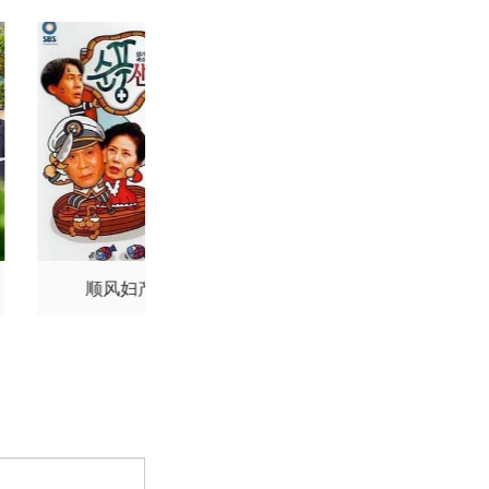
一
市来光弘
武内骏辅
龙太郎
Noriaki
Sugiya
小山刚志
诹访部顺一
坂昌也
松冈由贵
石川
速水奖
长嶝高士
高木
清都亚里沙
石冢小夜
顺风妇产科
飞舞吧！