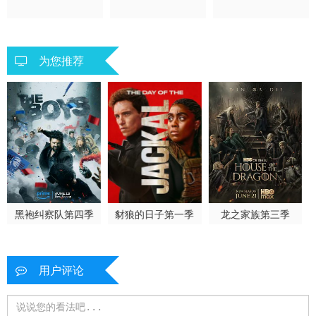
欧美
语
语
欧美 悬疑 惊悚 恐怖 欧
欧美
美剧
为您推荐
黑袍纠察队第四季
豺狼的日子第一季
龙之家族第三季
用户评论