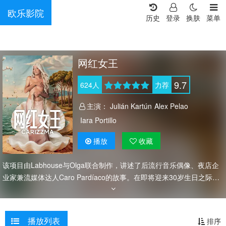
欧乐影院
历史
登录
换肤
菜单
网红女王
9.7
624
人
力荐
主演：
Julián Kartún
Alex Pelao
Iara Portillo
播放
收藏
该项目由Labhouse与Olga联合制作，讲述了后流行音乐偶像、夜店企
业家兼流媒体达人Caro Pardíaco的故事。在即将迎来30岁生日之际，
她正经历着一场人生中最宏大的派对，却也因此陷入了深深的生存危
机。此时，一个拥有多重人格的变态男子Leo突然出现，并开始诱惑
她。他的出现将动摇Caro的平静，迫使她为了自我、为了生命、为了这
播放列表
排序
场盛会而战。 《卡里西玛》融合了幽默和惊悚元素，共 10 集，每集