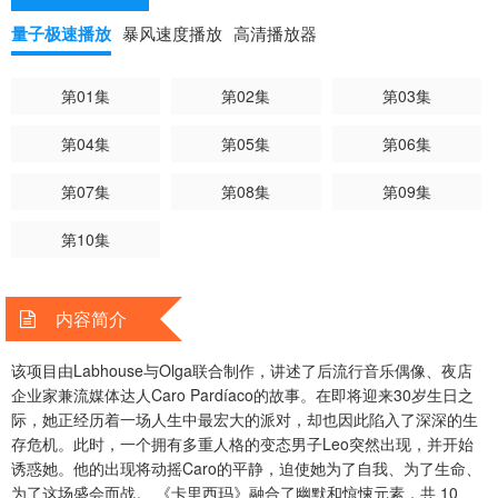
10 分钟，采用横屏格式，将成为 Netflix 在阿根廷制作的第一部短剧。
量子极速播放
暴风速度播放
高清播放器
该剧由 Nano Garay Santaló 和 Federico Suárez 执导，由 Julián
Lucero、Julian Kartun、Mariano Rosales 和 Garay Santaló 亲自编
第01集
第02集
第03集
剧，Malena Pichot 提供建议。 演员包括 Jul...
第04集
第05集
第06集
第07集
第08集
第09集
第10集
内容简介
该项目由Labhouse与Olga联合制作，讲述了后流行音乐偶像、夜店
企业家兼流媒体达人Caro Pardíaco的故事。在即将迎来30岁生日之
际，她正经历着一场人生中最宏大的派对，却也因此陷入了深深的生
存危机。此时，一个拥有多重人格的变态男子Leo突然出现，并开始
诱惑她。他的出现将动摇Caro的平静，迫使她为了自我、为了生命、
为了这场盛会而战。 《卡里西玛》融合了幽默和惊悚元素，共 10