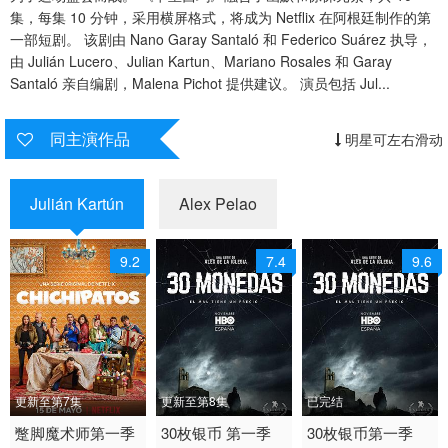
集，每集 10 分钟，采用横屏格式，将成为 Netflix 在阿根廷制作的第
一部短剧。 该剧由 Nano Garay Santaló 和 Federico Suárez 执导，
由 Julián Lucero、Julian Kartun、Mariano Rosales 和 Garay
Santaló 亲自编剧，Malena Pichot 提供建议。 演员包括 Jul...
同主演作品
明星可左右滑动
Julián Kartún
Alex Pelao
9.2
7.4
9.6
更新至第7集
更新至第8集
已完结
2020 / 其它 / 其它
蹩脚魔术师第一季
2020 / 西班牙 / 西班牙
30枚银币 第一季
2020 / 西班牙 / 西班牙
30枚银币第一季