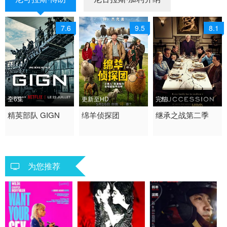
7.6
9.5
8.1
全6集
更新至HD
完结
2026 / 法国 / 法语
精英部队 GIGN
2026 / 爱尔兰 / 英国 /
绵羊侦探团
2019 / 美国 / 英语
继承之战第二季
法国 海外 欧美
德国 / 美国 / 英语
剧情 欧美
喜剧 动作 悬疑
为您推荐