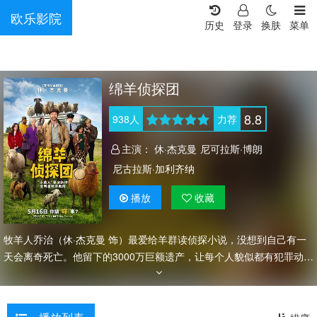
欧乐影院
历史
登录
换肤
菜单
绵羊侦探团
8.8
938
人
力荐
主演：
休·杰克曼
尼可拉斯·博朗
尼古拉斯·加利齐纳
播放
收藏
牧羊人乔治（休·杰克曼 饰）最爱给羊群读侦探小说，没想到自己有一
天会离奇死亡。他留下的3000万巨额遗产，让每个人貌似都有犯罪动
机。警察毫无头绪之时，羊群们决定“不务正业”迈出牧场，追查牧羊
人“躺平”真相！它们秉承着遇见麻烦就吃草，嗅到危险就躺倒的哲学，
却迎来了一个意想不到的结果…… 影片改编自莱奥妮·斯万的畅销