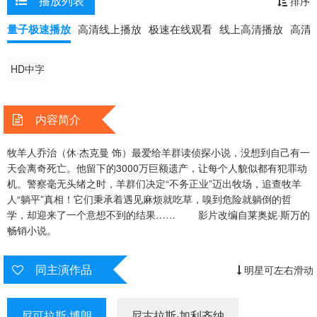
播放列表
排序
小说。
量子极速播放
高清线上播放
极速在线观看
线上高清播放
高清
HD中字
内容简介
牧羊人乔治（休·杰克曼 饰）最爱给羊群读侦探小说，没想到自己有一
天会离奇死亡。他留下的3000万巨额遗产，让每个人貌似都有犯罪动
机。警察毫无头绪之时，羊群们决定“不务正业”迈出牧场，追查牧羊
人“躺平”真相！它们秉承着遇见麻烦就吃草，嗅到危险就躺倒的哲
学，却迎来了一个意想不到的结果…… 影片改编自莱奥妮·斯万的
畅销小说。
同主演作品
明星可左右滑动
尼可拉斯·博朗
尼古拉斯·加利齐纳