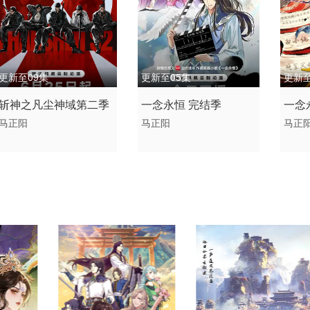
更新至09集
更新至05集
更新至
2026 / 中国大陆 / 汉语普
2026 / 中国大陆 / 汉语普
2026
斩神之凡尘神域第二季
一念永恒 完结季
​一念
通话
通话
通话
马正阳
马正阳
马正
动作 动画 奇幻 国产动漫
剧情 喜剧 动作 动画 奇
剧情 
幻 国产动漫
幻 国