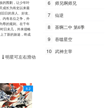
6
师兄啊师兄
族的围剿，让少年叶
天成长为有史以来最
到旧日的亲人、好友、
7
仙逆
。内有名位之争，外
为尊的规则。在千年
8
茶啊二中 第6季
定时日未几，外来侵略
踏上了新的旅途，终成
9
吞噬星空
10
武神主宰
明星可左右滑动
8.2