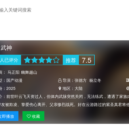
阳武神
7.5
推荐
人
已评分
演：
马正阳
幽舞越山
型：
国产动漫
导演：
张德方
杨立冬
份：
2025
地区：
大陆
介：
前世叶云飞天资过人，但体内武脉突然关闭，无法练武，遭遇了家族
好友被欺凌、挚爱伤心离开、父亲惨烈战死。好在云游路过的紫圣真君将
立即
播放
收藏