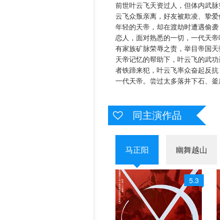
前世叶云飞天资过人，但体内武脉
历史片
云飞众叛亲离，好友被欺凌、挚爱
年轻的天帝，却在渡劫时遭遇偷袭
恋人，面对熟悉的一切，一代天帝
有家族矿脉荣辱之责，举目帝国天
天帝记忆的帮助下，叶云飞的武功
者铁蹄来犯，叶云飞率众奋起反抗
一代天帝。尝过太多落井下石、釜
同主演作品
马正阳
幽舞越山
5.3