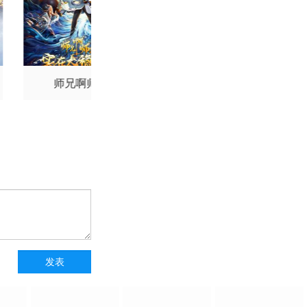
师兄啊师兄
仙逆