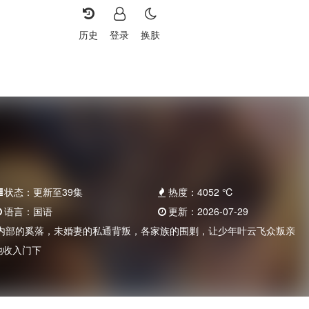
历史
登录
换肤
状态：
更新至39集
热度：
4052
℃
语言：
国语
更新：
2026-07-29
内部的奚落，未婚妻的私通背叛，各家族的围剿，让少年叶云飞众叛亲
他收入门下