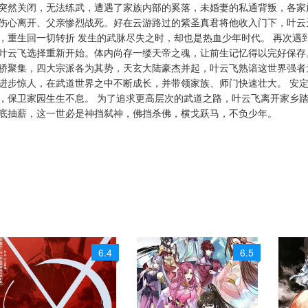
突然关闭，无法练武，遭遇了家族内部的奚落，未婚妻的私通背叛，各家
伤心离开、父亲惨烈战死。好在云游路过的紫圣真君将他收入门下，叶云
，重生回一切转折 发生的武脉尽失之时，却也是热血少年时代。 再次遇
叶云飞选择重新开始。体内尚存一缕天帝之魂，让前生记忆得以完好保存
骄聚集，四大宗派各为其势，天玄大陆豪杰并起，叶云飞熟谙这世界强者
进步惊人，在武道世界之中不断成长，并带领家族、师门快速壮大。 安
，保卫家园生生不息。 为了追求更高层次的武道之路，叶云飞离开家乡
底抽薪，这一世必是神挡弑神，佛挡杀佛，横戈跃马，不负少年。
6.4
6.5