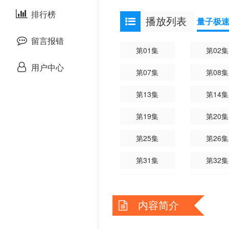
剧情片
泰国剧
排行榜
欧美综艺
播放列表
量子极
战争片
留言报错
第01集
第02集
悬疑片
用户中心
第07集
第08集
犯罪片
第13集
第14集
奇幻片
第19集
第20集
第25集
第26集
邵氏电影
第31集
第32集
古装片
第37集
第38集
灾难片
内容简介
记录片