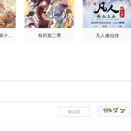
 第十一
有药第二季
凡人修仙传
）