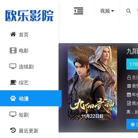
视频
首页
九
电影
178
连续剧
动作片
主
综艺
喜剧片
国产剧
类
年
动漫
爱情片
港台剧
大陆综艺
简
离，
短剧
科幻片
日韩剧
日韩综艺
恐怖片
最近更新
欧美剧
港台综艺