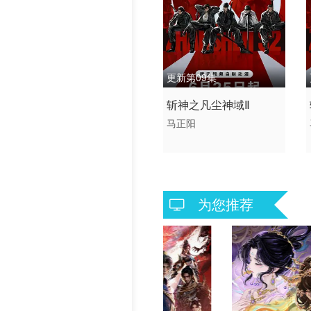
更新第09集
2026 / 中国大陆 / 汉语普
斩神之凡尘神域Ⅱ
通话
马正阳
国产动漫
为您推荐