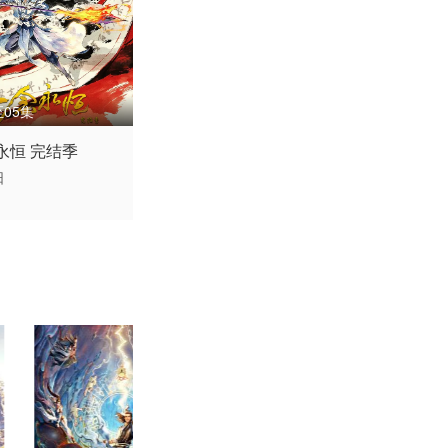
05集
 / 中国大陆 / 汉语普
永恒 完结季​
阳
喜剧 动作 动画 奇
产动漫