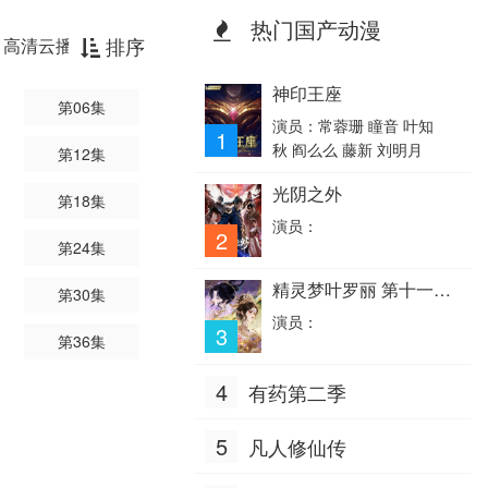
热门国产动漫
排序
高清云播放器
神印王座
第06集
演员：常蓉珊 瞳音 叶知
1
秋 阎么么 藤新 刘明月
第12集
光阴之外
第18集
演员：
2
第24集
精灵梦叶罗丽 第十一季
第30集
（下）
演员：
3
第36集
4
有药第二季
5
凡人修仙传