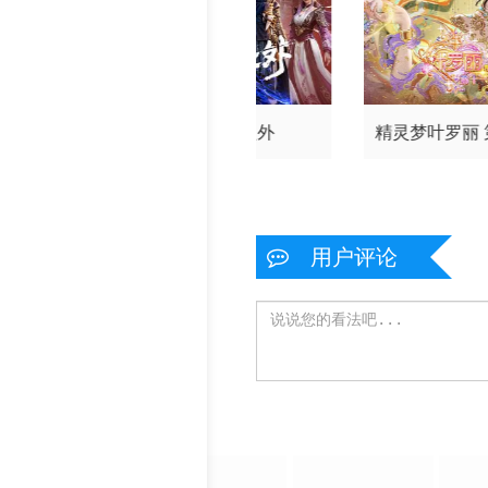
神印王座
光阴之外
精灵梦叶罗丽
季（下
用户评论