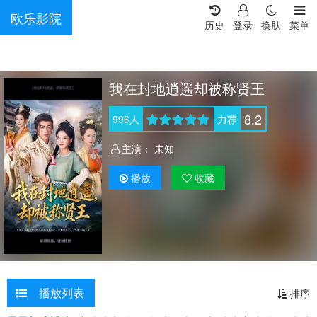
欧乐影院
历史
登录
换肤
菜单
我在封地逍遥却被称贤王
8.2
996
人
力荐
主演：
未知
播放
收藏
播放列表
排序