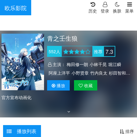
欧乐影院
历史
登录
换肤
菜单
青之壬生狼
7.3
552
人
推荐
主演：
梅田修一朗
小林千晃
堀江瞬
阿座上洋平
小野贤章
竹内良太
杉田智和
津田健次郎
岩崎谅太
河西健吾
户谷菊之介
播放
收藏
杉山纪彰
梅原裕一郎
大野智敬
前田雄
官方宣布动画化
乃村健次
定冈小百合
夏吉优子
播放列表
排序