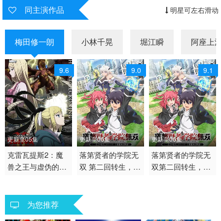
同主演作品
明星可左右滑动
梅田修一朗
小林千晃
堀江瞬
阿座上
9.6
9.0
9.1
更新至05集
更新至06集
更新至06集
2026 / 日本 / 日语
克雷瓦提斯2：魔
2026 / 日本 / 日语
落第贤者的学院无
2026 / 日本 / 日语
落第贤者的学院无
兽之王与虚伪的勇
双 第二回转生，S
双第二回转生，S
日韩动漫
日韩动漫
日韩动漫
者传承
等级作弊魔术师冒
等级作弊魔术师冒
险记
险记
为您推荐