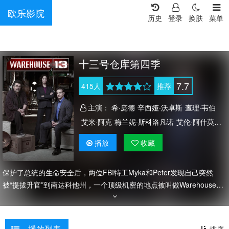
欧乐影院
历史
登录
换肤
菜单
十三号仓库第四季
7.7
415
人
推荐
主演：
希·庞德
辛西娅·沃卓斯
查理·韦伯
艾米·阿克
梅兰妮·斯科洛凡诺
艾伦·阿什莫
艾莉森·斯卡里奥缇
艾米莉·贝吉尔
播放
收藏
乔安妮·凯莉
吉米·莫瑞
埃迪·麦克林托克
绍尔·鲁宾内克
帕特里克·约翰·弗吕格
保护了总统的生命安全后，两位FBI特工Myka和Peter发现自己突然
布莱恩·J·史密斯
格雷格·洛
克丽斯汀·尼尔森
被“提拔升官”到南达科他州，一个顶级机密的地点被叫做Warehouse
meijubar.net 13，这个地方原来是个巨大的仓库...
播放列表
排序