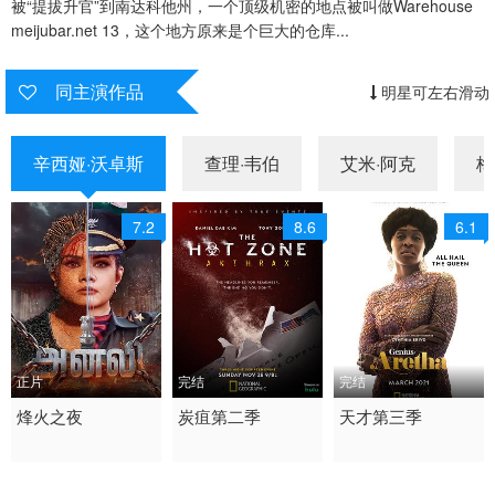
被“提拔升官”到南达科他州，一个顶级机密的地点被叫做Warehouse
meijubar.net 13，这个地方原来是个巨大的仓库...
同主演作品
明星可左右滑动
辛西娅·沃卓斯
查理·韦伯
艾米·阿克
梅
7.2
8.6
6.1
正片
完结
完结
2026 / 印度 / 泰米尔语
烽火之夜
2021 / 美国 / 英语
炭疽第二季
2021 / 美国 / 英语
天才第三季
剧情片 剧情
剧情 惊悚 欧美
剧情 传记 历史 欧美