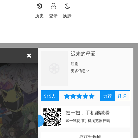
历史
登录
换肤
迟来的母爱
短剧
更多信息
8.2
919
人
力荐
扫一扫，手机继续看
试一试使用手机浏览器扫码
疯狂动物城