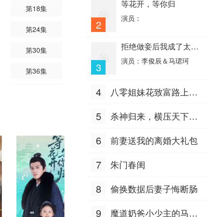
主演：斯特林·K·布朗,曼迪·摩
等花开，等你归
第18集
尔,克丽丝·梅斯,贾斯汀·哈特雷,
苏珊·卡莉奇·沃森,米洛·文堤米
演员：
2
黑暗荣耀第二季
利亚,克里斯·沙利文,亚利桑德拉
第24集
·布莱肯瑞吉,乔·胡尔特拉斯,西
主演：宋慧乔,李到晛,林智妍,郑
尔维斯特·史泰龙,奈尔斯·菲奇,
成日,廉惠兰,朴成焄,金赫拉,车
拒绝做妾后我成了太子
第30集
罗恩·彼得·琼斯,洛根·施罗耶,汉
珠英,郑知晓,辛睿恩
侧妃
大地恩情之家在珠江粤语
娜·蔡勒,麦肯齐·汉奇恰克,帕克·
演员：李俊辰＆马珺珂
3
贝茨,厄里斯·贝克,朗尼·查维斯,
主演：刘志荣,余安安,潘志文,董
第36集
费丝·赫尔曼,利丽克·罗斯
骠,鲍起静,岳华,张瑛
4
八零姐妹花致富路上捡
第42集
音欲
个他
主演：染谷有香,樫尾篤紀,希代
彩,田村智浩,加藤大骑,和田聪宏
5
杀神归来，横压天下无
敌
6
前妻送我的离婚大礼包
7
朱门春闺
8
偷换数据后妻子悔断肠
9
魔道奶爸小少主的马甲