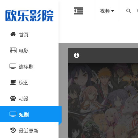
视频
首页
电影
连续剧
动作片
综艺
喜剧片
国产剧
动漫
爱情片
港台剧
大陆综艺
短剧
科幻片
日韩剧
日韩综艺
国产动漫
恐怖片
最近更新
欧美剧
港台综艺
日韩动漫