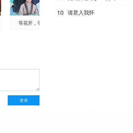
掉地上了
10
请君入我怀
等花开，等你归
拒绝做妾后我成了太
子侧妃