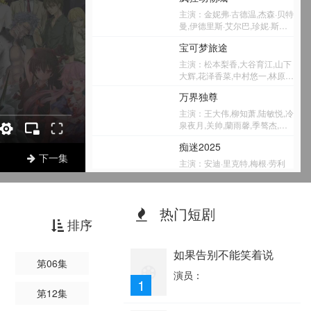
主演：金妮弗·古德温,杰森·贝特
曼,伊德里斯·艾尔巴,珍妮·斯蕾
特,内特·托伦斯,邦尼·亨特,唐·雷
宝可梦旅途
克,汤米·钟,J·K·西蒙斯,奥克塔维
亚·斯宾瑟,艾伦·图代克,夏奇拉,
主演：松本梨香,大谷育江,山下
雷蒙德·S·佩尔西,德拉·萨巴,莫
大辉,花泽香菜,中村悠一,林原惠
里斯·拉马奇,菲尔·约翰斯顿,约
美,三木真一郎,犬山犬子,小野大
万界独尊
翰·迪·马吉欧,凯蒂·洛斯,吉塔·雷
辅,堀内贤雄,饭冢雅弓,上田祐
迪,杰西·科尔蒂,汤米·利斯特,乔
司,丰口惠美,小樱悦子,牧口真
主演：王大伟,柳知萧,陆敏悦,冷
希·达拉斯,瑞奇·摩尔,凯斯·索西,
幸,寺崎裕香,梶裕贵,伊濑茉莉
泉夜月,关帅,蘭雨馨,季骜杰,默
彼得·曼斯布里奇,拜伦·霍华德,
也,真堂圭,冈本信彦,上田丽奈,
伶,包小柒,徐翔,张妮,烈之流星,
杰拉德·布什,马克·史密斯,乔西·
痴迷2025
石川界人,菊池瞳,武隈史子,小林
钟巍,Akira明,安志,kinsen,芥末
特立尼达,约翰·拉维尔,克里斯汀
下一集
优子,丰岛雅美,津村真琴,高阶俊
主演：安迪·里克特,梅根·劳利
·贝尔,吉尔·科德斯,梅利莎·古德
嗣,古岛清孝,森川智之,中川庆
斯,迈克尔·约翰斯
温
一,国立幸,木下纱华,齐藤次郎,
顿,Matthew·Jackson,印达·纳瓦
樱井智,铃村健一,折笠富美子,千
爱人
雷
叶进步,小野贤章,悠木碧,小仓
热门短剧
特,Cooper·Tomlinson,Darin·Toonder
主演：成贤娥 赵东赫 金艺玲
唯,井上麻里奈,铃木达央,松冈祯
排序
丞,吉永拓斗,下野纮,津田匠子,
凤芳野,奈良彻,野岛裕史
娘道
如果告别不能笑着说
主演：岳丽娜,于毅,张少华,史
第06集
可,刘智扬,肖茵,倪虹洁,杨昆,王
演员：
1
绘春,黑子,马赫
第12集
我们这一天第二季