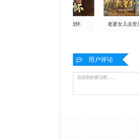
爸小少主的马
请君入我怀
老婆女儿去世
掉地上了
生八零
用户评论