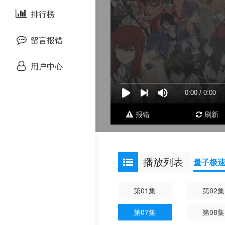
剧情片
泰国剧
排行榜
欧美综艺
欧美动漫
战争片
留言报错
悬疑片
用户中心
犯罪片
奇幻片
报错
刷新
邵氏电影
播放列表
量子极
古装片
灾难片
第01集
第02集
第07集
第08集
记录片